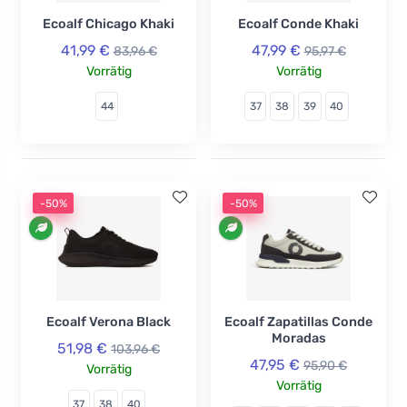
Ecoalf Chicago Khaki
Ecoalf Conde Khaki
41,99 €
47,99 €
83,96 €
95,97 €
Vorrätig
Vorrätig
44
37
38
39
40
-50%
-50%
Ecoalf Verona Black
Ecoalf Zapatillas Conde
Moradas
51,98 €
103,96 €
47,95 €
95,90 €
Vorrätig
Vorrätig
37
38
40