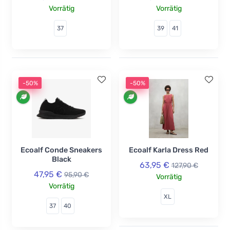
Vorrätig
Vorrätig
37
39
41
-50%
-50%
Ecoalf Conde Sneakers
Ecoalf Karla Dress Red
Black
63,95 €
127,90 €
47,95 €
95,90 €
Vorrätig
Vorrätig
XL
37
40