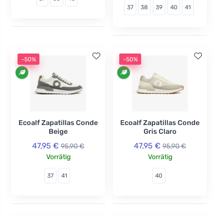
37
38
39
40
41
-50%
-50%
Ecoalf Zapatillas Conde
Ecoalf Zapatillas Conde
Beige
Gris Claro
47,95 €
47,95 €
95,90 €
95,90 €
Vorrätig
Vorrätig
37
41
40