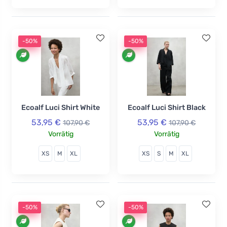
-50%
-50%
Ecoalf Luci Shirt White
Ecoalf Luci Shirt Black
53,95 €
53,95 €
107,90 €
107,90 €
Vorrätig
Vorrätig
XS
M
XL
XS
S
M
XL
-50%
-50%