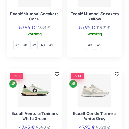
Ecoalf Mumbai Sneakers
Ecoalf Mumbai Sneakers
Coral
Yellow
57,96 €
57,96 €
115,91 €
115,91 €
Vorrätig
Vorrätig
37
38
39
40
41
40
41
-50%
-50%
Ecoalf Ventura Trainers
Ecoalf Conde Trainers
White Green
White Grey
47,95 €
47,95 €
95,90 €
95,90 €