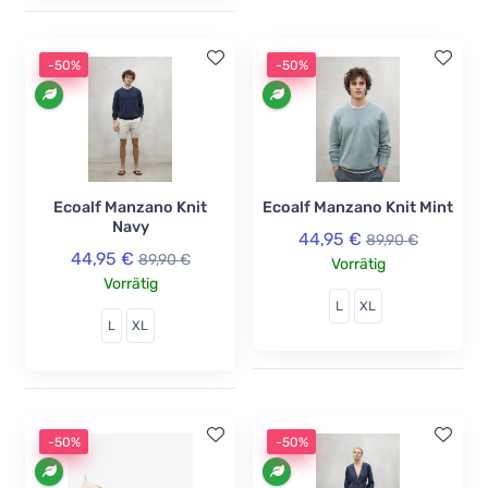
-50%
-50%
Ecoalf Manzano Knit
Ecoalf Manzano Knit Mint
Navy
44,95 €
89,90 €
44,95 €
89,90 €
Vorrätig
Vorrätig
L
XL
L
XL
-50%
-50%