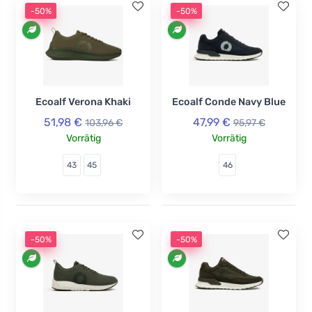
-50%
-50%
Ecoalf Verona Khaki
Ecoalf Conde Navy Blue
51,98 €
47,99 €
103,96 €
95,97 €
Vorrätig
Vorrätig
43
45
46
-50%
-50%