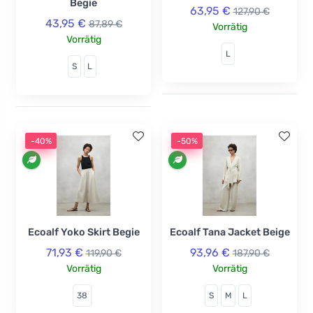
Begie
63,95 €
127,90 €
43,95 €
87,89 €
Vorrätig
Vorrätig
L
S
L
-40%
-50%
Ecoalf Yoko Skirt Begie
Ecoalf Tana Jacket Beige
71,93 €
93,96 €
119,90 €
187,90 €
Vorrätig
Vorrätig
38
S
M
L