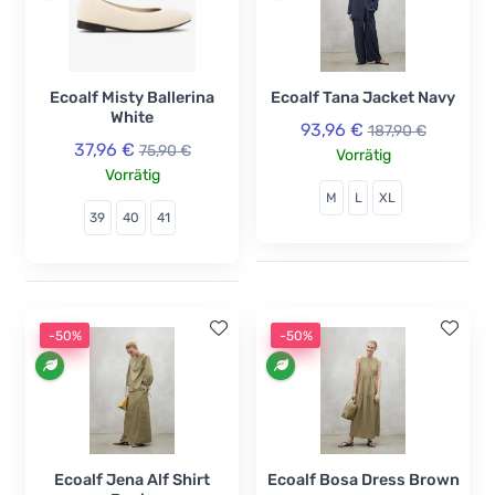
Ecoalf Misty Ballerina
Ecoalf Tana Jacket Navy
White
93,96 €
187,90 €
37,96 €
75,90 €
Vorrätig
Vorrätig
M
L
XL
39
40
41
-50%
-50%
Ecoalf Jena Alf Shirt
Ecoalf Bosa Dress Brown