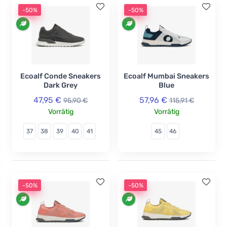
-50%
-50%
Ecoalf Conde Sneakers
Ecoalf Mumbai Sneakers
Dark Grey
Blue
47,95 €
57,96 €
95,90 €
115,91 €
Vorrätig
Vorrätig
37
38
39
40
41
45
46
-50%
-50%