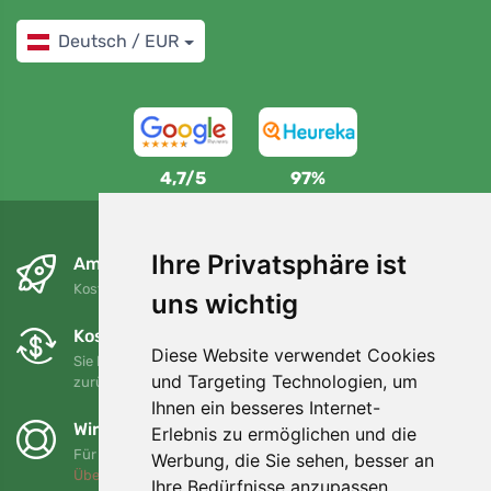
Deutsch / EUR
4,7/5
97%
Ihre Privatsphäre ist
Am nächsten Tag und kostenlos
Kostenloser Versand für Bestellungen über 80 EUR
uns wichtig
Kostenloser Umtausch und Rückgabe
Diese Website verwendet Cookies
Sie können Ihre Bestellung jederzeit innerhalb von 90 Tagen
und Targeting Technologien, um
zurückgeben oder umtauschen.
Ihnen ein besseres Internet-
Wir unterstützen Trees.org
Erlebnis zu ermöglichen und die
Für jede Bestellung pflanzen wir einen Baum! Mehr lesen
Werbung, die Sie sehen, besser an
Über uns
.
Ihre Bedürfnisse anzupassen.