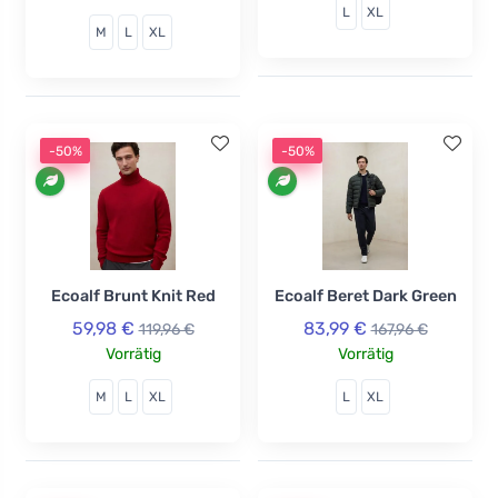
L
XL
M
L
XL
-50%
-50%
Ecoalf Brunt Knit Red
Ecoalf Beret Dark Green
59,98 €
83,99 €
119,96 €
167,96 €
Vorrätig
Vorrätig
M
L
XL
L
XL