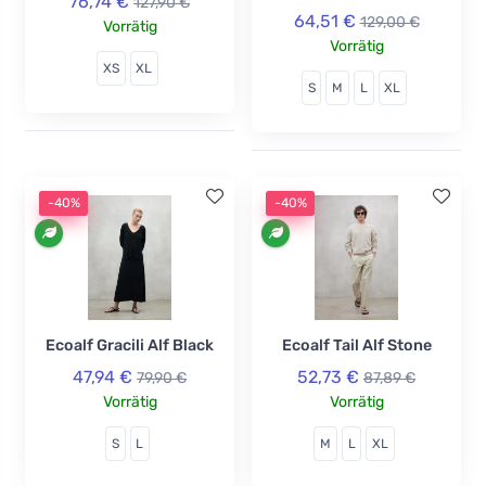
76,74 €
127,90 €
64,51 €
129,00 €
Vorrätig
Vorrätig
XS
XL
S
M
L
XL
-40%
-40%
Ecoalf Gracili Alf Black
Ecoalf Tail Alf Stone
47,94 €
52,73 €
79,90 €
87,89 €
Vorrätig
Vorrätig
S
L
M
L
XL