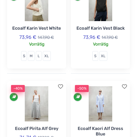
Ecoalf Karin Vest White
Ecoalf Karin Vest Black
73,96 €
73,96 €
147,90 €
147,90 €
Vorrätig
Vorrätig
S
M
L
XL
S
XL
-40%
-50%
Ecoalf Pirita Alf Grey
Ecoalf Kaori Alf Dress
Blue