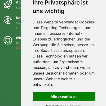
Ihre Privatsphäre ist
Am nächsten Tag und kostenlos
Kostenloser Versand für Bestellungen über 80 EUR
uns wichtig
Kostenloser Umtausch und Rückgabe
Diese Website verwendet Cookies
Sie können Ihre Bestellung jederzeit innerhalb von 90 Tagen
und Targeting Technologien, um
zurückgeben oder umtauschen.
Ihnen ein besseres Internet-
Wir unterstützen Trees.org
Erlebnis zu ermöglichen und die
Für jede Bestellung pflanzen wir einen Baum! Mehr lesen
Werbung, die Sie sehen, besser an
Über uns
.
Ihre Bedürfnisse anzupassen.
Diese Technologien nutzen wir
außerdem, um Ergebnisse zu
messen, um zu verstehen, woher
unsere Besucher kommen oder um
unsere Website weiter zu
entwickeln.
Alle akzeptieren