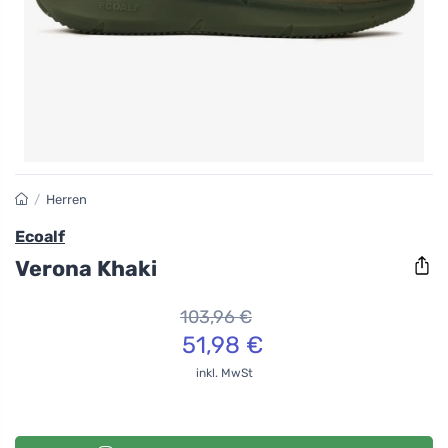
/
Herren
Ecoalf
Verona Khaki
103,96 €
51,98 €
inkl. MwSt