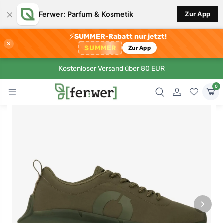
×
Ferwer: Parfum & Kosmetik
Zur App
⚡
SUMMER-Rabatt nur jetzt!
×
SUMMER
Zur App
Kostenloser Versand über 80 EUR
0
›