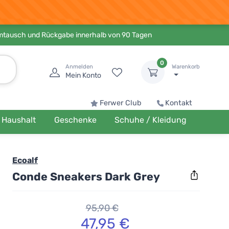
Umtausch und Rückgabe innerhalb von 90 Tagen
0
Anmelden
Warenkorb
Mein Konto
Ferwer Club
Kontakt
Haushalt
Geschenke
Schuhe / Kleidung
Ecoalf
Conde Sneakers Dark Grey
95,90 €
47,95 €