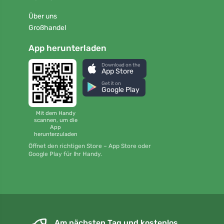
Über uns
Großhandel
App herunterladen
Download on the
App Store
Get it on
Google Play
Mit dem Handy
scannen, um die
App
herunterzuladen
Öffnet den richtigen Store – App Store oder
Google Play für Ihr Handy.
Am nächsten Tag und kostenlos