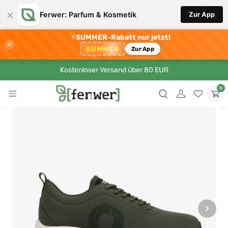
×
Ferwer: Parfum & Kosmetik
Zur App
⚡
SUMMER-Rabatt nur jetzt!
×
SUMMER
Zur App
Kostenloser Versand über 80 EUR
0
›