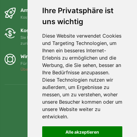
Ihre Privatsphäre ist
Am nächsten Tag und kostenlos
Kostenloser Versand für Bestellungen über 80 EUR
uns wichtig
Kostenloser Umtausch und Rückgabe
Diese Website verwendet Cookies
Sie können Ihre Bestellung jederzeit innerhalb von 90 Tagen
und Targeting Technologien, um
zurückgeben oder umtauschen.
Ihnen ein besseres Internet-
Wir unterstützen Trees.org
Erlebnis zu ermöglichen und die
Für jede Bestellung pflanzen wir einen Baum! Mehr lesen
Werbung, die Sie sehen, besser an
Über uns
.
Ihre Bedürfnisse anzupassen.
Diese Technologien nutzen wir
außerdem, um Ergebnisse zu
messen, um zu verstehen, woher
unsere Besucher kommen oder um
unsere Website weiter zu
entwickeln.
Alle akzeptieren