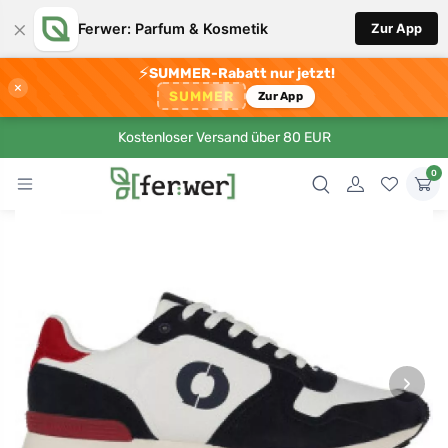
×
Ferwer: Parfum & Kosmetik
Zur App
⚡
SUMMER-Rabatt nur jetzt!
×
SUMMER
Zur App
Kostenloser Versand über 80 EUR
0
›