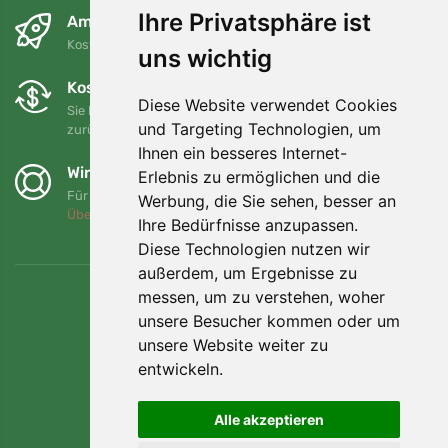
Ihre Privatsphäre ist
Am nächsten Tag und kostenlos
Kostenloser Versand für Bestellungen über 80 EUR
uns wichtig
Kostenloser Umtausch und Rückgabe
Diese Website verwendet Cookies
Sie können Ihre Bestellung jederzeit innerhalb von 90 Tagen
und Targeting Technologien, um
zurückgeben oder umtauschen.
Ihnen ein besseres Internet-
Wir unterstützen Trees.org
Erlebnis zu ermöglichen und die
Für jede Bestellung pflanzen wir einen Baum! Mehr lesen
Werbung, die Sie sehen, besser an
Über uns
.
Ihre Bedürfnisse anzupassen.
Diese Technologien nutzen wir
außerdem, um Ergebnisse zu
messen, um zu verstehen, woher
unsere Besucher kommen oder um
unsere Website weiter zu
entwickeln.
Alle akzeptieren