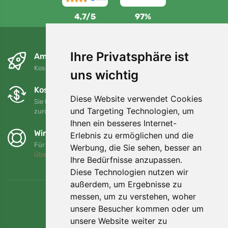
4,7/5
97%
Ihre Privatsphäre ist
Am nächsten Tag und kostenlos
Kostenloser Versand für Bestellungen über 80 EUR
uns wichtig
Kostenloser Umtausch und Rückgabe
Diese Website verwendet Cookies
Sie können Ihre Bestellung jederzeit innerhalb von 90 Tagen
und Targeting Technologien, um
zurückgeben oder umtauschen.
Ihnen ein besseres Internet-
Wir unterstützen Trees.org
Erlebnis zu ermöglichen und die
Für jede Bestellung pflanzen wir einen Baum! Mehr lesen
Werbung, die Sie sehen, besser an
Über uns
.
Ihre Bedürfnisse anzupassen.
Diese Technologien nutzen wir
außerdem, um Ergebnisse zu
messen, um zu verstehen, woher
unsere Besucher kommen oder um
unsere Website weiter zu