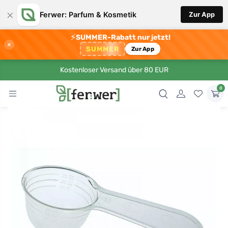
×
Ferwer: Parfum & Kosmetik
Zur App
⚡
SUMMER-Rabatt nur jetzt!
×
SUMMER
Zur App
Kostenloser Versand über 80 EUR
0