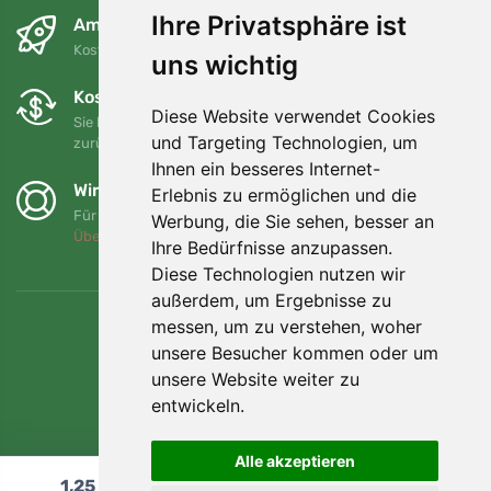
Ihre Privatsphäre ist
Am nächsten Tag und kostenlos
Kostenloser Versand für Bestellungen über 80 EUR
uns wichtig
Kostenloser Umtausch und Rückgabe
Diese Website verwendet Cookies
Sie können Ihre Bestellung jederzeit innerhalb von 90 Tagen
und Targeting Technologien, um
zurückgeben oder umtauschen.
Ihnen ein besseres Internet-
Wir unterstützen Trees.org
Erlebnis zu ermöglichen und die
Für jede Bestellung pflanzen wir einen Baum! Mehr lesen
Werbung, die Sie sehen, besser an
Über uns
.
Ihre Bedürfnisse anzupassen.
Diese Technologien nutzen wir
außerdem, um Ergebnisse zu
messen, um zu verstehen, woher
unsere Besucher kommen oder um
unsere Website weiter zu
entwickeln.
Alle akzeptieren
1,25
€
In den Warenkorb