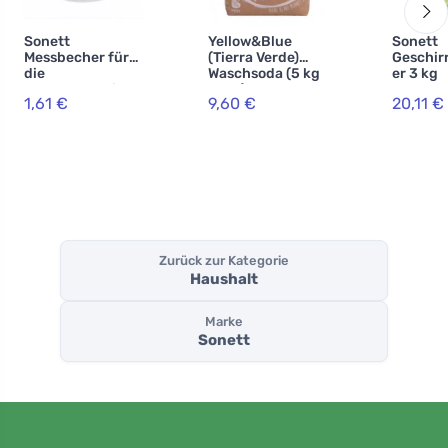
Sonett
Yellow&Blue
Sonett
Messbecher für
(Tierra Verde)
Geschir
die
Waschsoda (5 kg
er 3 kg
Waschmaschine
Sack) - zur
1,61 €
9,60 €
20,11 €
Herstellung von
selbstgemachte
m Pulver
Zurück zur Kategorie
Haushalt
Marke
Sonett