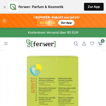
×
Ferwer: Parfum & Kosmetik
Zur App
⚡
SUMMER-Rabatt nur jetzt!
×
SUMMER
Zur App
Kostenloser Versand über 80 EUR
0