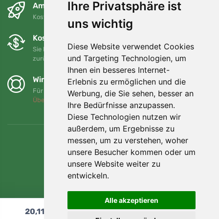
Ihre Privatsphäre ist
Am nächsten Tag und kostenlos
Kostenloser Versand für Bestellungen über 80 EUR
uns wichtig
Kostenloser Umtausch und Rückgabe
Diese Website verwendet Cookies
Sie können Ihre Bestellung jederzeit innerhalb von 90 Tagen
und Targeting Technologien, um
zurückgeben oder umtauschen.
Ihnen ein besseres Internet-
Wir unterstützen Trees.org
Erlebnis zu ermöglichen und die
Für jede Bestellung pflanzen wir einen Baum! Mehr lesen
Werbung, die Sie sehen, besser an
Über uns
.
Ihre Bedürfnisse anzupassen.
Diese Technologien nutzen wir
außerdem, um Ergebnisse zu
messen, um zu verstehen, woher
unsere Besucher kommen oder um
unsere Website weiter zu
entwickeln.
Alle akzeptieren
20,11
€
In den Warenkorb