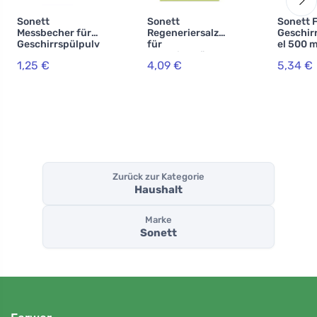
Sonett
Sonett
Sonett F
Messbecher für
Regeneriersalz
Geschir
Geschirrspülpulv
für
el 500 m
er
Geschirrspüler 2
1,25 €
4,09 €
5,34 €
kg
Zurück zur Kategorie
Haushalt
Marke
Sonett