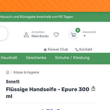
Umtausch und Rückgabe innerhalb von 90 Tagen
0
Anmelden
Warenkorb
Mein Konto
Ferwer Club
Kontakt
Haushalt
Geschenke
Schuhe / Kleidung
/
Körper & Hygiene
Sonett
Flüssige Handseife - Epure 300
ml