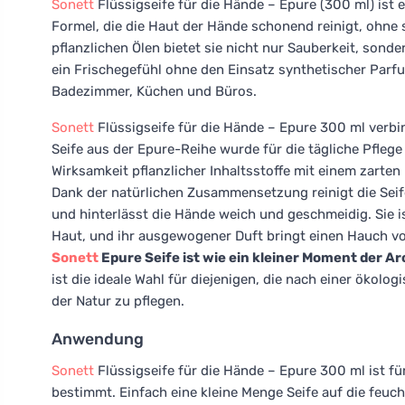
Sonett
Flüssigseife für die Hände – Epure (300 ml) ist 
Formel, die die Haut der Hände schonend reinigt, ohne
pflanzlichen Ölen bietet sie nicht nur Sauberkeit, sonder
ein Frischegefühl ohne den Einsatz synthetischer Parf
Badezimmer, Küchen und Büros.
Sonett
Flüssigseife für die Hände – Epure 300 ml verbin
Seife aus der Epure-Reihe wurde für die tägliche Pfleg
Wirksamkeit pflanzlicher Inhaltsstoffe mit einem zarten
Dank der natürlichen Zusammensetzung reinigt die Seife
und hinterlässt die Hände weich und geschmeidig. Sie is
Haut, und ihr ausgewogener Duft bringt einen Hauch v
Sonett
Epure Seife ist wie ein kleiner Moment der Ar
ist die ideale Wahl für diejenigen, die nach einer ökol
der Natur zu pflegen.
Anwendung
Sonett
Flüssigseife für die Hände – Epure 300 ml ist f
bestimmt. Einfach eine kleine Menge Seife auf die feu