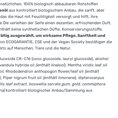
n natürlichen, 100% biologisch abbaubaren Rohstoffen
enöl
aus kontrolliert biologischem Anbau, die sanft, aber
 das die Haut mit Feuchtigkeit versorgt und hilft, ihre
e Öle verleihen der Seife einen dezenten, erfrischenden Duft,
nthält keine synthetischen Düfte, Konservierungsstoffe,
ältig ausgewählt, um wirksame Pflege, Sanftheit und
 von ECOGARANTIE, CSE und der Vegan Society bestätigen die
kts auf Menschen, Tiere und die Natur.
glucoside C8–C16 (coco glucoside, lauryl glucoside), alcohol
avandula hybrida oil
(enthält linalool
), Mentha viridis leaf oil
oil
, Rhododendron anthopogon flower/leaf oil
(enthält
), Piper nigrum fruit oil
(enthält limonene
), dipterocarpus
lis leaf extract, boswellia serrata gum, gold, commiphora
na)
kontrolliert biologischer Anbau/Sammlung aus