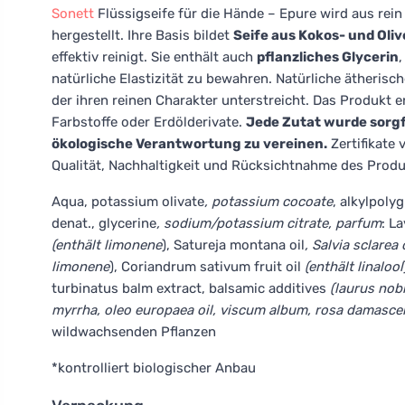
Sonett
Flüssigseife für die Hände – Epure wird aus rei
hergestellt. Ihre Basis bildet
Seife aus Kokos- und Oliv
effektiv reinigt. Sie enthält auch
pflanzliches Glycerin
,
natürliche Elastizität zu bewahren. Natürliche ätherisch
der ihren reinen Charakter unterstreicht. Das Produkt e
Farbstoffe oder Erdölderivate.
Jede Zutat wurde sorgf
ökologische Verantwortung zu vereinen.
Zertifikate
Qualität, Nachhaltigkeit und Rücksichtnahme des Produ
Aqua, potassium olivate
, potassium cocoate
, alkylpoly
denat., glycerine
, sodium/potassium citrate, parfum
: L
(enthält limonene
), Satureja montana oil
, Salvia sclarea 
limonene
), Coriandrum sativum fruit oil
(enthält linalool
turbinatus balm extract, balsamic additives
(laurus nobi
myrrha, oleo europaea oil, viscum album, rosa damasce
wildwachsenden Pflanzen
*kontrolliert biologischer Anbau