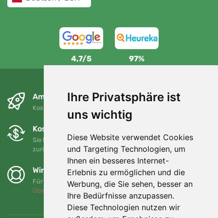
4,7/5
97%
Ihre Privatsphäre ist
Am nächsten Tag und kostenlos
Kostenloser Versand für Bestellungen über 80 EUR
uns wichtig
Kostenloser Umtausch und Rückgabe
Diese Website verwendet Cookies
Sie können Ihre Bestellung jederzeit innerhalb von 90 Tagen
und Targeting Technologien, um
zurückgeben oder umtauschen.
Ihnen ein besseres Internet-
Wir unterstützen Trees.org
Erlebnis zu ermöglichen und die
Für jede Bestellung pflanzen wir einen Baum! Mehr lesen
Werbung, die Sie sehen, besser an
Über uns
.
Ihre Bedürfnisse anzupassen.
Diese Technologien nutzen wir