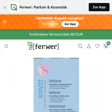
×
Ferwer: Parfum & Kosmetik
Zur App
⚡
SUMMER-Rabatt nur jetzt!
×
SUMMER
Zur App
Kostenloser Versand über 80 EUR
0