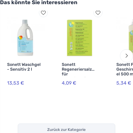
Das könnte Sie interessieren
Sonett Waschgel
Sonett
Sonett F
- Sensitiv 2 l
Regeneriersalz
Geschir
für
el 500 m
Geschirrspüler 2
13,53 €
4,09 €
5,34 €
kg
Zurück zur Kategorie