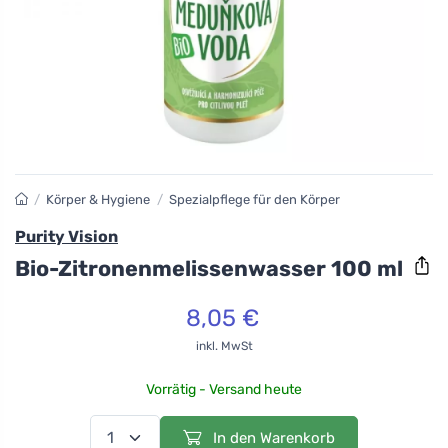
/
Körper & Hygiene
/
Spezialpflege für den Körper
Purity Vision
Bio-Zitronenmelissenwasser 100 ml
8,05 €
inkl. MwSt
Vorrätig - Versand heute
In den Warenkorb