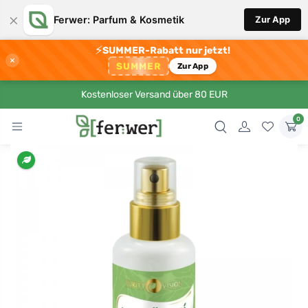
×
Ferwer: Parfum & Kosmetik
Zur App
⚡
SUMMER-Rabatt nur jetzt!
×
SUMMER
Zur App
Kostenloser Versand über 80 EUR
0