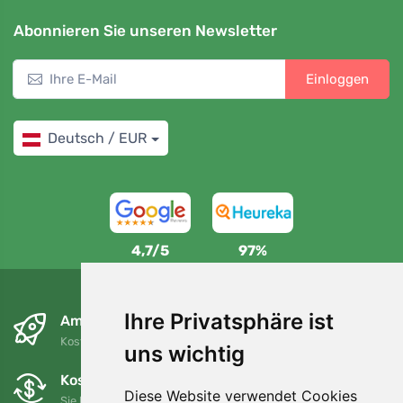
Abonnieren Sie unseren Newsletter
Einloggen
Deutsch / EUR
4,7/5
97%
Ihre Privatsphäre ist
Am nächsten Tag und kostenlos
Kostenloser Versand für Bestellungen über 80 EUR
uns wichtig
Kostenloser Umtausch und Rückgabe
Diese Website verwendet Cookies
Sie können Ihre Bestellung jederzeit innerhalb von 90 Tagen