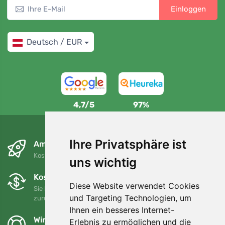
Einloggen
Deutsch / EUR
4,7/5
97%
Ihre Privatsphäre ist
Am nächsten Tag und kostenlos
Kostenloser Versand für Bestellungen über 80 EUR
uns wichtig
Kostenloser Umtausch und Rückgabe
Diese Website verwendet Cookies
Sie können Ihre Bestellung jederzeit innerhalb von 90 Tagen
und Targeting Technologien, um
zurückgeben oder umtauschen.
Ihnen ein besseres Internet-
Wir unterstützen Trees.org
Erlebnis zu ermöglichen und die