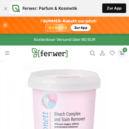
×
Ferwer: Parfum & Kosmetik
Zur App
⚡
SUMMER-Rabatt nur jetzt!
×
SUMMER
Zur App
Kostenloser Versand über 80 EUR
0