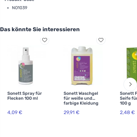
NO1039
Das könnte Sie interessieren
Sonett Spray für
Sonett Waschgel
Sonett 
Flecken 100 ml
für weiße und
Seife fü
farbige Kleidung
100 g
5 l
4,09 €
29,91 €
2,48 €