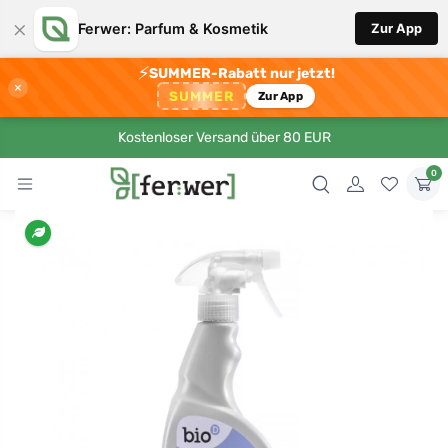
×
Ferwer: Parfum & Kosmetik
Zur App
⚡
SUMMER-Rabatt nur jetzt!
×
SUMMER
Zur App
Kostenloser Versand über 80 EUR
0