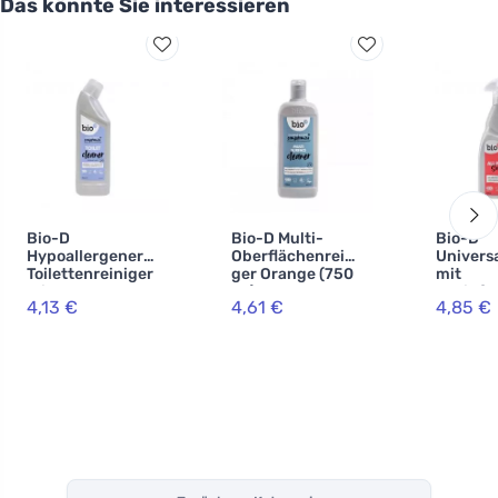
Das könnte Sie interessieren
Bio-D
Bio-D Multi-
Bio-D
Hypoallergener
Oberflächenreini
Universa
Toilettenreiniger
ger Orange (750
mit
mit
ml)
Desinfe
4,13 €
4,61 €
4,85 €
Zitronengrasduft
tel mit 
(750 ml)
(500 ml