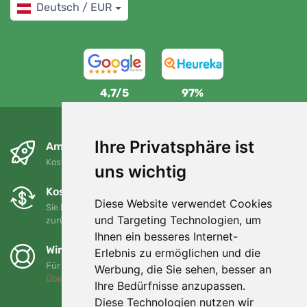
Deutsch / EUR
4,7/5
97%
Ihre Privatsphäre ist
Am nächsten Tag und kostenlos
Kostenloser Versand für Bestellungen über 80 EUR
uns wichtig
Kostenloser Umtausch und Rückgabe
Diese Website verwendet Cookies
Sie können Ihre Bestellung jederzeit innerhalb von 90 Tagen
und Targeting Technologien, um
zurückgeben oder umtauschen.
Ihnen ein besseres Internet-
Wir unterstützen Trees.org
Erlebnis zu ermöglichen und die
Für jede Bestellung pflanzen wir einen Baum! Mehr lesen
Werbung, die Sie sehen, besser an
Über uns
.
Ihre Bedürfnisse anzupassen.
Diese Technologien nutzen wir