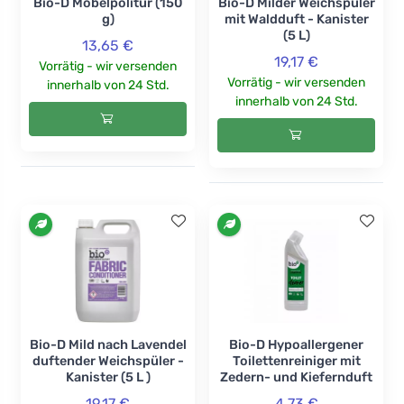
Bio-D Möbelpolitur (150
Bio-D Milder Weichspüler
g)
mit Waldduft - Kanister
(5 L)
13,65 €
19,17 €
Vorrätig - wir versenden
Vorrätig - wir versenden
innerhalb von 24 Std.
innerhalb von 24 Std.
Bio-D Mild nach Lavendel
Bio-D Hypoallergener
duftender Weichspüler -
Toilettenreiniger mit
Kanister (5 L )
Zedern- und Kiefernduft
19,17 €
4,73 €