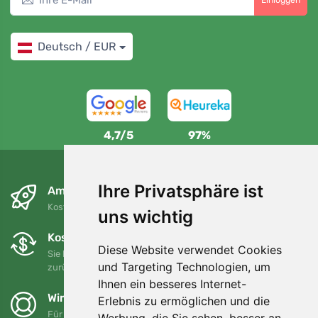
Einloggen
Deutsch / EUR
4,7/5
97%
Ihre Privatsphäre ist
Am nächsten Tag und kostenlos
Kostenloser Versand für Bestellungen über 80 EUR
uns wichtig
Kostenloser Umtausch und Rückgabe
Diese Website verwendet Cookies
Sie können Ihre Bestellung jederzeit innerhalb von 90 Tagen
und Targeting Technologien, um
zurückgeben oder umtauschen.
Ihnen ein besseres Internet-
Wir unterstützen Trees.org
Erlebnis zu ermöglichen und die
Für jede Bestellung pflanzen wir einen Baum! Mehr lesen