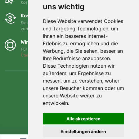
Kostenloser Versand für Bestellungen über 80 EUR
uns wichtig
Kostenloser Umtausch und Rückgabe
Diese Website verwendet Cookies
Sie können Ihre Bestellung jederzeit innerhalb von 90 Tagen
und Targeting Technologien, um
zurückgeben oder umtauschen.
Ihnen ein besseres Internet-
Wir unterstützen Trees.org
Erlebnis zu ermöglichen und die
Für jede Bestellung pflanzen wir einen Baum! Mehr lesen
Werbung, die Sie sehen, besser an
Über uns
.
Ihre Bedürfnisse anzupassen.
Diese Technologien nutzen wir
außerdem, um Ergebnisse zu
messen, um zu verstehen, woher
unsere Besucher kommen oder um
unsere Website weiter zu
entwickeln.
Alle akzeptieren
Einstellungen ändern