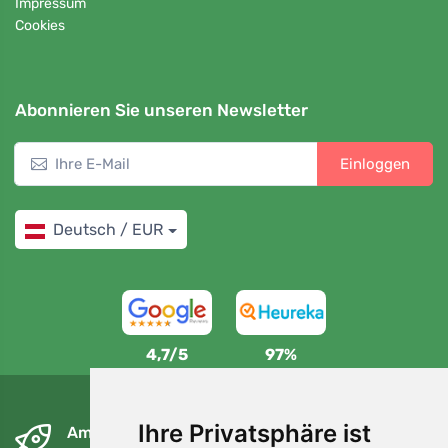
Impressum
Cookies
Abonnieren Sie unseren Newsletter
Einloggen
Deutsch / EUR
4,7/5
97%
Ihre Privatsphäre ist
Am nächsten Tag und kostenlos