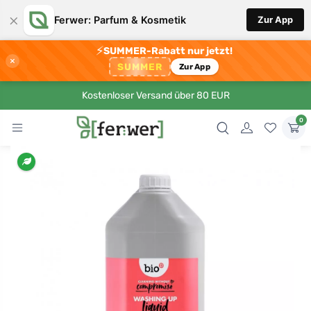
×
Ferwer: Parfum & Kosmetik
Zur App
⚡
SUMMER-Rabatt nur jetzt!
×
SUMMER
Zur App
Kostenloser Versand über 80 EUR
0