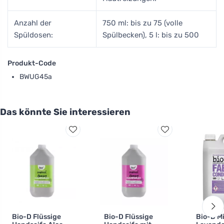
Anzahl der
750 ml: bis zu 75 (volle
Spüldosen:
Spülbecken), 5 l: bis zu 500
Produkt-Code
BWUG45a
Das könnte Sie interessieren
Bio-D Flüssige
Bio-D Flüssige
Bio-D M