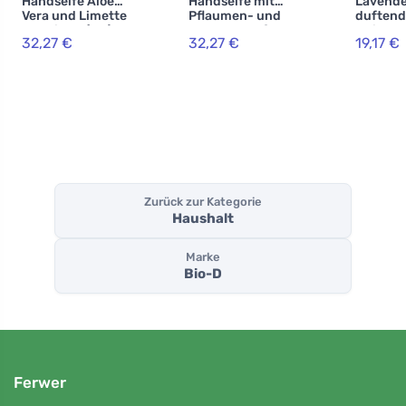
Handseife Aloe
Handseife mit
Lavende
Vera und Limette
Pflaumen- und
duftend
- Kanister (5 L)
Maulbeerduft -
Weichsp
32,27 €
32,27 €
19,17 €
Kanister (5 L)
Kanister 
Zurück zur Kategorie
Haushalt
Marke
Bio-D
Ferwer