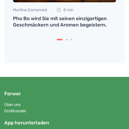
Martina Domanská
8 min
Petr N
kennt
Pho Bo wird Sie mit seinen einzigartigen
Enoki
Geschmäckern und Aromen begeistern.
Gesch
Ferwer
Über uns
Großhandel
App herunterladen