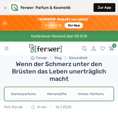
×
Ferwer: Parfum & Kosmetik
Zur App
⚡
SUMMER-Rabatt nur jetzt!
×
SUMMER
Zur App
Kostenloser Versand über 80 EUR
0
Ferwer
Blog
Gesundheit
Wenn der Schmerz unter den
Brüsten das Leben unerträglich
macht
Damenparfums
Herrendüfte
Unisex-Parfums
D
Petr Novák
8 min
16.7.2025