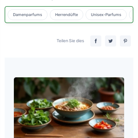
Damenparfums
Herrendüfte
Unisex-Parfums
D
Teilen Sie dies