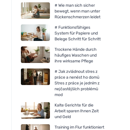
# Wie man sich sicher
bewegt, wenn man unter
Rückenschmerzen leidet
# Funktionsfähiges
System für Papiere und
Belege Schritt für Schritt
Trockene Hände durch
häufiges Waschen und
ihre wirksame Pflege
# Jak zvládnout stres z
práce a nenést ho domů
Stres z práce je jedním z
nejčastějších problémů
mod
Kalte Gerichte für die
Arbeit sparen Ihnen Zeit
und Geld
Training im Flur funktioniert