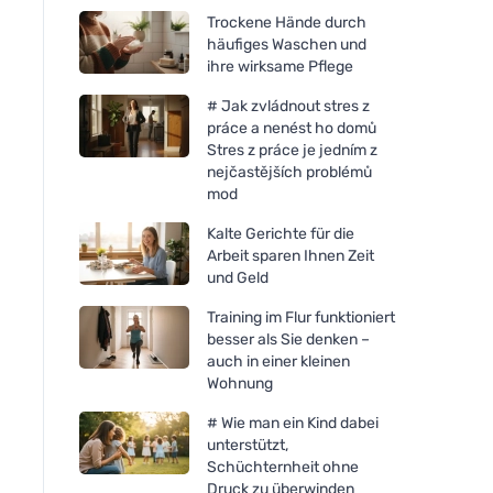
Trockene Hände durch
häufiges Waschen und
ihre wirksame Pflege
# Jak zvládnout stres z
práce a nenést ho domů
Stres z práce je jedním z
nejčastějších problémů
mod
Kalte Gerichte für die
Arbeit sparen Ihnen Zeit
und Geld
Training im Flur funktioniert
besser als Sie denken –
auch in einer kleinen
Wohnung
# Wie man ein Kind dabei
Bombus Raw protein Cocoa
Bombus Raw protei
unterstützt,
beans 50g
butter 50g
Schüchternheit ohne
Druck zu überwinden