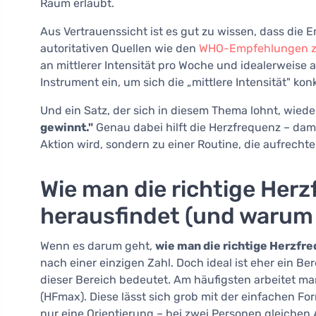
Raum erlaubt.
Aus Vertrauenssicht ist es gut zu wissen, dass di
autoritativen Quellen wie den
WHO-Empfehlungen zur
an mittlerer Intensität pro Woche und idealerweise a
Instrument ein, um sich die „mittlere Intensität" kon
Und ein Satz, der sich in diesem Thema lohnt, wied
gewinnt."
Genau dabei hilft die Herzfrequenz – dami
Aktion wird, sondern zu einer Routine, die aufrecht
Wie man die richtige He
herausfindet (und warum e
Wenn es darum geht,
wie man die richtige Herzf
nach einer einzigen Zahl. Doch ideal ist eher ein B
dieser Bereich bedeutet. Am häufigsten arbeitet m
(HFmax). Diese lässt sich grob mit der einfachen Fo
nur eine Orientierung – bei zwei Personen gleichen