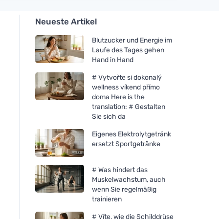
Neueste Artikel
Blutzucker und Energie im
Laufe des Tages gehen
Hand in Hand
# Vytvořte si dokonalý
wellness víkend přímo
doma Here is the
translation: # Gestalten
Sie sich da
Eigenes Elektrolytgetränk
ersetzt Sportgetränke
# Was hindert das
Muskelwachstum, auch
wenn Sie regelmäßig
trainieren
# Víte, wie die Schilddrüse