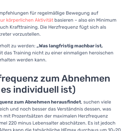
e Empfehlungen für regelmäßige Bewegung auf
 körperlichen Aktivität
basieren – also ein Minimum
uch Krafttraining. Die Herzfrequenz fügt sich als
kreter vorzustellen.
erholt zu werden:
„Was langfristig machbar ist,
t das Training nicht zu einer einmaligen heroischen
erhalten werden kann.
rzfrequenz zum Abnehmen
s individuell ist)
requenz zum Abnehmen herausfindet
, suchen viele
ereich und noch besser das Verständnis dessen, was
an mit Prozentsätzen der maximalen Herzfrequenz
rmel 220 minus Lebensalter abschätzen. Es ist jedoch
 Alters kann die tatsächliche HFmax durchaus um 10–20