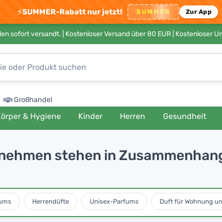
⚡
SUMMER-Rabatt nur jetzt!
SUMMER
Zur App
en sofort versandt. |
Kostenloser Versand über 80 EUR
| Kostenloser 
Großhandel
örper & Hygiene
Kinder
Herren
Gesundheit
bnehmen stehen in Zusammenhang,
ums
Herrendüfte
Unisex-Parfums
Duft für Wohnung u