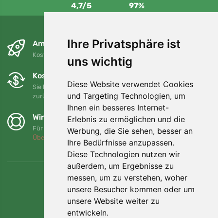
4,7/5
97%
Ihre Privatsphäre ist
Am nächsten Tag und kostenlos
Kostenloser Versand für Bestellungen über 80 EUR
uns wichtig
Kostenloser Umtausch und Rückgabe
Diese Website verwendet Cookies
Sie können Ihre Bestellung jederzeit innerhalb von 90 Tagen
und Targeting Technologien, um
zurückgeben oder umtauschen.
Ihnen ein besseres Internet-
Wir unterstützen Trees.org
Erlebnis zu ermöglichen und die
Für jede Bestellung pflanzen wir einen Baum! Mehr lesen
Werbung, die Sie sehen, besser an
Über uns
.
Ihre Bedürfnisse anzupassen.
Diese Technologien nutzen wir
außerdem, um Ergebnisse zu
messen, um zu verstehen, woher
unsere Besucher kommen oder um
unsere Website weiter zu
entwickeln.