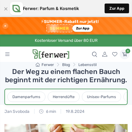
×
Ferwer: Parfum & Kosmetik
Zur App
⚡
SUMMER-Rabatt nur jetzt!
×
SUMMER
Zur App
Kostenloser Versand über 80 EUR
0
Ferwer
Blog
Lebensstil
Der Weg zu einem flachen Bauch
beginnt mit der richtigen Ernährung.
Damenparfums
Herrendüfte
Unisex-Parfums
D
Jan Svoboda
6 min
19.8.2024