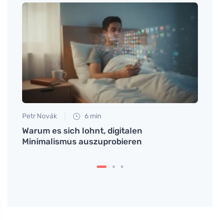
Petr Novák
6 min
Petr N
e
Warum es sich lohnt, digitalen
Warum
 dem
Minimalismus auszuprobieren
Momen