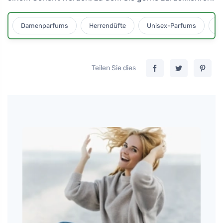
Damenparfums
Herrendüfte
Unisex-Parfums
D
Teilen Sie dies