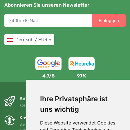
Abonnieren Sie unseren Newsletter
Einloggen
Deutsch / EUR
4,7/5
97%
Ihre Privatsphäre ist
Am nächsten Tag und kostenlos
Kostenloser Versand für Bestellungen über 80 EUR
uns wichtig
Kostenloser Umtausch und Rückgabe
Diese Website verwendet Cookies
Sie können Ihre Bestellung jederzeit innerhalb von 90 Tagen
und Targeting Technologien, um
zurückgeben oder umtauschen.