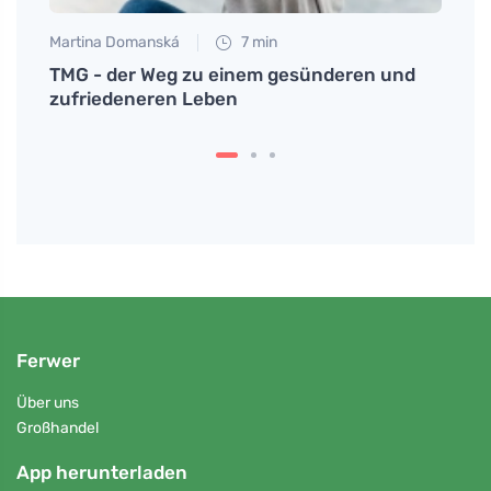
Martina Domanská
7 min
Eva No
TMG - der Weg zu einem gesünderen und
Erleb
zufriedeneren Leben
und 
Ferwer
Über uns
Großhandel
App herunterladen