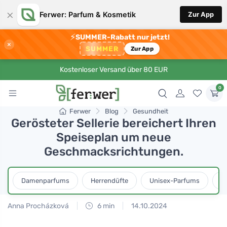
×
Ferwer: Parfum & Kosmetik
Zur App
⚡
SUMMER-Rabatt nur jetzt!
×
SUMMER
Zur App
Kostenloser Versand über 80 EUR
0
Ferwer
Blog
Gesundheit
Gerösteter Sellerie bereichert Ihren
Speiseplan um neue
Geschmacksrichtungen.
Damenparfums
Herrendüfte
Unisex-Parfums
D
Anna Procházková
6 min
14.10.2024