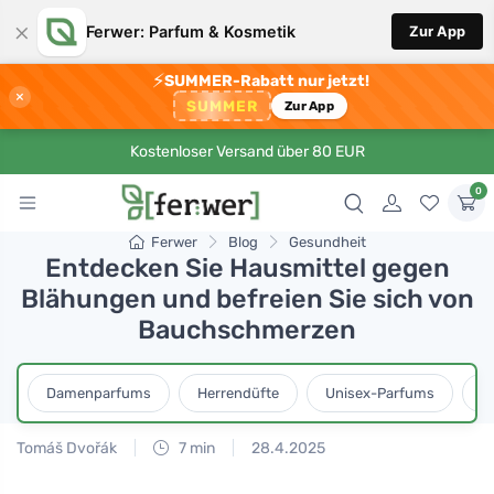
×
Ferwer: Parfum & Kosmetik
Zur App
⚡
SUMMER-Rabatt nur jetzt!
×
SUMMER
Zur App
Kostenloser Versand über 80 EUR
0
Ferwer
Blog
Gesundheit
Entdecken Sie Hausmittel gegen
Blähungen und befreien Sie sich von
Bauchschmerzen
Damenparfums
Herrendüfte
Unisex-Parfums
D
Tomáš Dvořák
7 min
28.4.2025