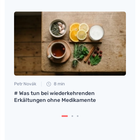
Petr Novák
8 min
Martin
 Sie
# Was tun bei wiederkehrenden
Wie m
Erkältungen ohne Medikamente
Kirsc