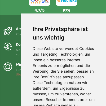
4,7/5
97%
Ihre Privatsphäre ist
Am nächsten Tag und kostenlos
Kostenloser Versand für Bestellungen über 80 EUR
uns wichtig
Kostenloser Umtausch und Rückgabe
Diese Website verwendet Cookies
Sie können Ihre Bestellung jederzeit innerhalb von 90 Tagen
und Targeting Technologien, um
zurückgeben oder umtauschen.
Ihnen ein besseres Internet-
Wir unterstützen Trees.org
Erlebnis zu ermöglichen und die
Für jede Bestellung pflanzen wir einen Baum! Mehr lesen
Werbung, die Sie sehen, besser an
Über uns
.
Ihre Bedürfnisse anzupassen.
Diese Technologien nutzen wir
außerdem, um Ergebnisse zu
messen, um zu verstehen, woher
unsere Besucher kommen oder um
unsere Website weiter zu