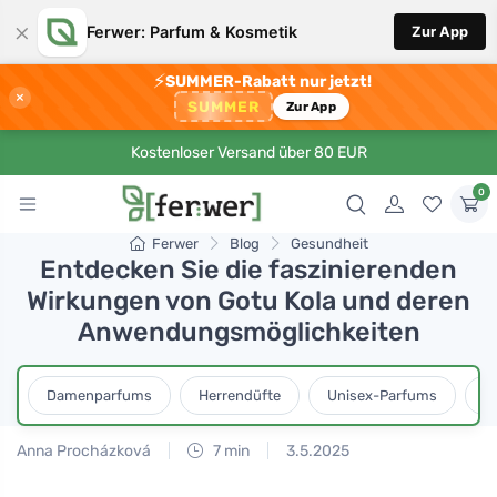
×
Ferwer: Parfum & Kosmetik
Zur App
⚡
SUMMER-Rabatt nur jetzt!
×
SUMMER
Zur App
Kostenloser Versand über 80 EUR
0
Ferwer
Blog
Gesundheit
Entdecken Sie die faszinierenden
Wirkungen von Gotu Kola und deren
Anwendungsmöglichkeiten
Damenparfums
Herrendüfte
Unisex-Parfums
D
Anna Procházková
7 min
3.5.2025