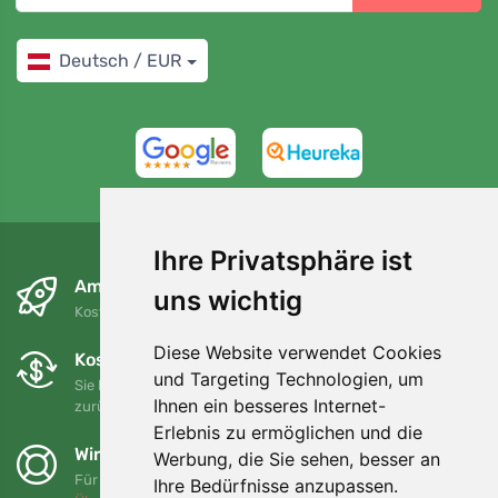
Deutsch / EUR
4,7/5
97%
Ihre Privatsphäre ist
Am nächsten Tag und kostenlos
uns wichtig
Kostenloser Versand für Bestellungen über 80 EUR
Diese Website verwendet Cookies
Kostenloser Umtausch und Rückgabe
und Targeting Technologien, um
Sie können Ihre Bestellung jederzeit innerhalb von 90 Tagen
Ihnen ein besseres Internet-
zurückgeben oder umtauschen.
Erlebnis zu ermöglichen und die
Wir unterstützen Trees.org
Werbung, die Sie sehen, besser an
Für jede Bestellung pflanzen wir einen Baum! Mehr lesen
Ihre Bedürfnisse anzupassen.