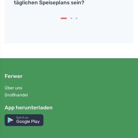
täglichen Speiseplans sein?
auf n
Ferwer
Über uns
Großhandel
App herunterladen
Get it on
Google Play