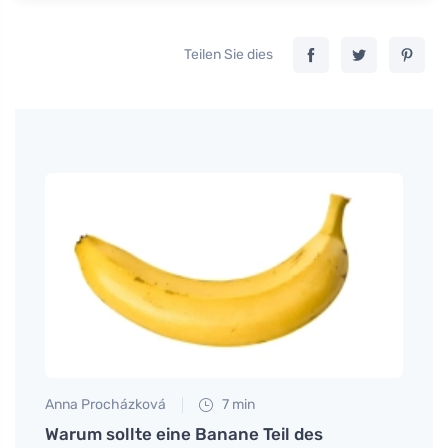
Teilen Sie dies
Anna Procházková
7 min
Tomáš
Kraft
Warum sollte eine Banane Teil des
Wie 