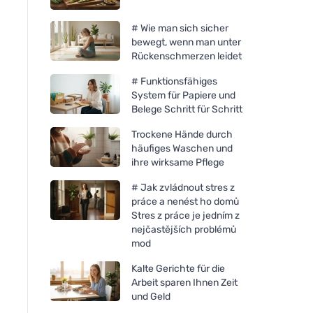
# Wie man sich sicher
bewegt, wenn man unter
Rückenschmerzen leidet
# Funktionsfähiges
System für Papiere und
Belege Schritt für Schritt
Trockene Hände durch
häufiges Waschen und
ihre wirksame Pflege
# Jak zvládnout stres z
práce a nenést ho domů
Stres z práce je jedním z
nejčastějších problémů
mod
Kalte Gerichte für die
Arbeit sparen Ihnen Zeit
und Geld