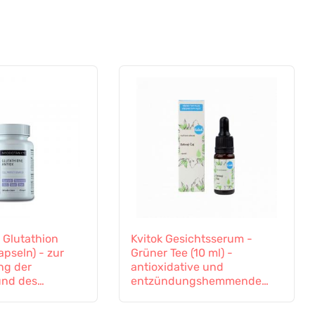
 Glutathion
Kvitok Gesichtsserum -
apseln) - zur
Grüner Tee (10 ml) -
ng der
antioxidative und
und des
entzündungshemmende
ems
Wirkung