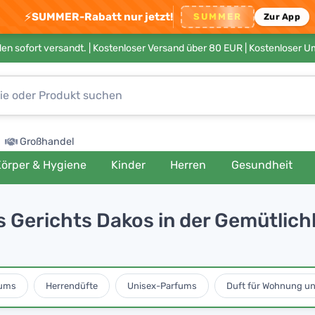
⚡
SUMMER-Rabatt nur jetzt!
SUMMER
Zur App
en sofort versandt. |
Kostenloser Versand über 80 EUR
| Kostenloser 
Großhandel
örper & Hygiene
Kinder
Herren
Gesundheit
 Gerichts Dakos in der Gemütlich
ums
Herrendüfte
Unisex-Parfums
Duft für Wohnung u