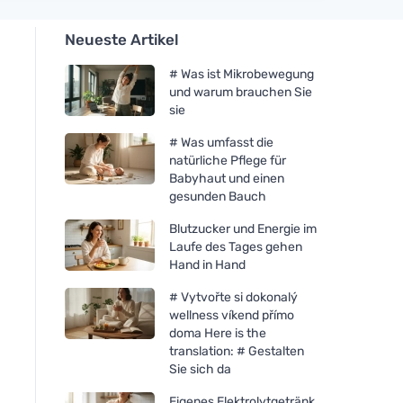
Neueste Artikel
# Was ist Mikrobewegung
und warum brauchen Sie
sie
# Was umfasst die
natürliche Pflege für
Babyhaut und einen
gesunden Bauch
Blutzucker und Energie im
Laufe des Tages gehen
Hand in Hand
# Vytvořte si dokonalý
wellness víkend přímo
doma Here is the
translation: # Gestalten
Sie sich da
Eigenes Elektrolytgetränk