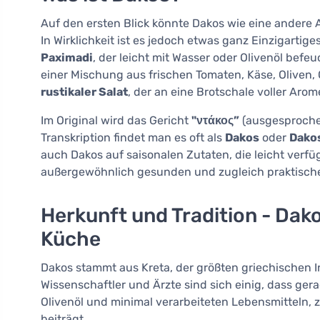
Auf den ersten Blick könnte Dakos wie eine andere A
In Wirklichkeit ist es jedoch etwas ganz Einzigartig
Paximadi
, der leicht mit Wasser oder Olivenöl bef
einer Mischung aus frischen Tomaten, Käse, Oliven, O
rustikaler Salat
, der an eine Brotschale voller Arom
Im Original wird das Gericht
"ντάκος”
(ausgesprochen
Transkription findet man es oft als
Dakos
oder
Dako
auch Dakos auf saisonalen Zutaten, die leicht verf
außergewöhnlich gesunden und zugleich praktischen
Herkunft und Tradition - Dak
Küche
Dakos stammt aus Kreta, der größten griechischen I
Wissenschaftler und Ärzte sind sich einig, dass ger
Olivenöl und minimal verarbeiteten Lebensmitteln, 
beiträgt.