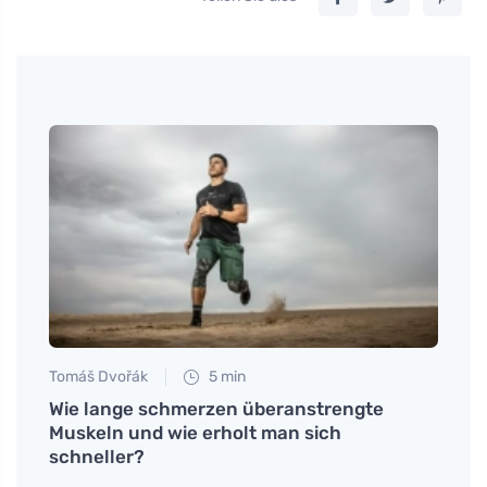
Tomáš Dvořák
5 min
Tomáš
e
Wie lange schmerzen überanstrengte
Was 
et
Muskeln und wie erholt man sich
leide
schneller?