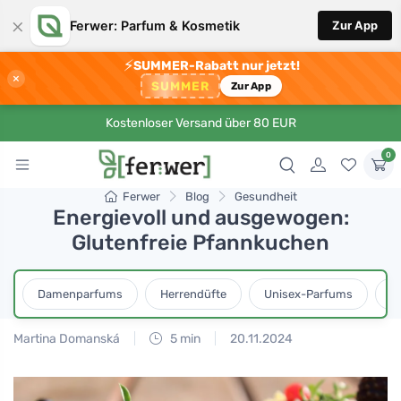
×
Ferwer: Parfum & Kosmetik
Zur App
⚡
SUMMER-Rabatt nur jetzt!
×
SUMMER
Zur App
Kostenloser Versand über 80 EUR
0
Ferwer
Blog
Gesundheit
Energievoll und ausgewogen:
Glutenfreie Pfannkuchen
Damenparfums
Herrendüfte
Unisex-Parfums
D
Martina Domanská
5 min
20.11.2024