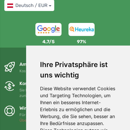
Deutsch / EUR
4,7/5
97%
Ihre Privatsphäre ist
Am nächsten Tag und kostenlos
Kostenloser Versand für Bestellungen über 80 EUR
uns wichtig
Kostenloser Umtausch und Rückgabe
Diese Website verwendet Cookies
Sie können Ihre Bestellung jederzeit innerhalb von 90 Tagen
und Targeting Technologien, um
zurückgeben oder umtauschen.
Ihnen ein besseres Internet-
Wir unterstützen Trees.org
Erlebnis zu ermöglichen und die
Für jede Bestellung pflanzen wir einen Baum! Mehr lesen
Werbung, die Sie sehen, besser an
Über uns
.
Ihre Bedürfnisse anzupassen.