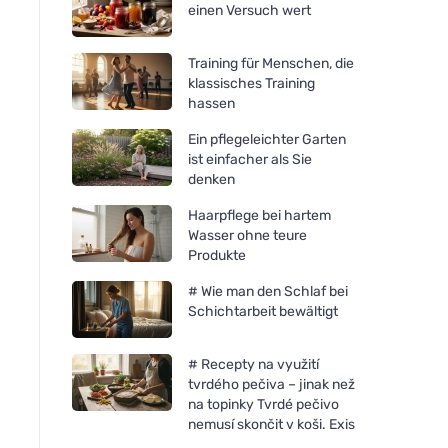
einen Versuch wert
Training für Menschen, die
klassisches Training
hassen
Ein pflegeleichter Garten
ist einfacher als Sie
denken
Haarpflege bei hartem
Wasser ohne teure
Produkte
# Wie man den Schlaf bei
Neobotanics Mood-Balance
Neobotanics Adapt
Schichtarbeit bewältigt
(60 Kapseln) - für
(60 Kapseln) - für Vi
psychisches Wohlbefinden
und geistiges Wohl
# Recepty na využití
tvrdého pečiva – jinak než
na topinky Tvrdé pečivo
nemusí skončit v koši. Exis