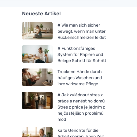
Neueste Artikel
# Wie man sich sicher
bewegt, wenn man unter
Rückenschmerzen leidet
# Funktionsfähiges
System für Papiere und
Belege Schritt für Schritt
Trockene Hände durch
häufiges Waschen und
ihre wirksame Pflege
# Jak zvládnout stres z
práce a nenést ho domů
Stres z práce je jedním z
nejčastějších problémů
mod
Kalte Gerichte für die
Arbeit sparen Ihnen Zeit