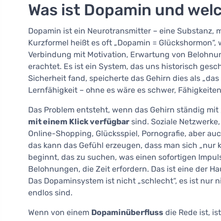
Was ist Dopamin und welch
Dopamin ist ein Neurotransmitter – eine Substanz, m
Kurzformel heißt es oft „Dopamin = Glückshormon“, 
Verbindung mit Motivation, Erwartung von Belohnun
erachtet. Es ist ein System, das uns historisch ge
Sicherheit fand, speicherte das Gehirn dies als „d
Lernfähigkeit – ohne es wäre es schwer, Fähigkeiten,
Das Problem entsteht, wenn das Gehirn ständig mit 
mit einem Klick verfügbar
sind. Soziale Netzwerke
Online-Shopping, Glücksspiel, Pornografie, aber a
das kann das Gefühl erzeugen, dass man sich „nur ku
beginnt, das zu suchen, was einen sofortigen Impuls 
Belohnungen, die Zeit erfordern. Das ist eine der H
Das Dopaminsystem ist nicht „schlecht“, es ist nur n
endlos sind.
Wenn von einem
Dopaminüberfluss
die Rede ist, i