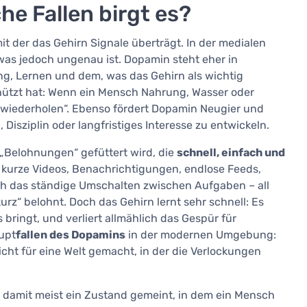
e Fallen birgt es?
it der das Gehirn Signale überträgt. In der medialen
was jedoch ungenau ist. Dopamin steht eher in
g, Lernen und dem, was das Gehirn als wichtig
schützt hat: Wenn ein Mensch Nahrung, Wasser oder
as wiederholen“. Ebenso fördert Dopamin Neugier und
 Disziplin oder langfristiges Interesse zu entwickeln.
„Belohnungen“ gefüttert wird, die
schnell, einfach und
, kurze Videos, Benachrichtigungen, endlose Feeds,
uch das ständige Umschalten zwischen Aufgaben – all
rz“ belohnt. Doch das Gehirn lernt sehr schnell: Es
bringt, und verliert allmählich das Gespür für
aupt
fallen des Dopamins
in der modernen Umgebung:
icht für eine Welt gemacht, in der die Verlockungen
st damit meist ein Zustand gemeint, in dem ein Mensch