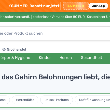
⚡
SUMMER-Rabatt nur jetzt!
SUMMER
Zur App
en sofort versandt. |
Kostenloser Versand über 80 EUR
| Kostenloser 
Großhandel
örper & Hygiene
Kinder
Herren
Gesundheit
das Gehirn Belohnungen liebt, di
ums
Herrendüfte
Unisex-Parfums
Duft für Wohnung u