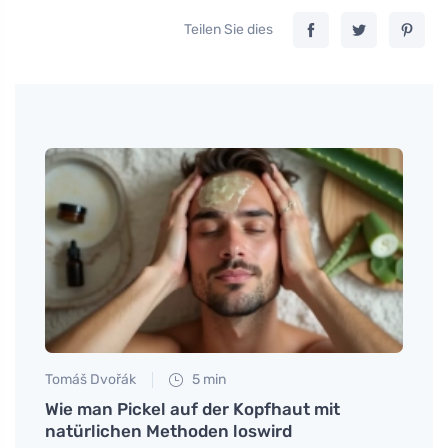
Teilen Sie dies
Tomáš Dvořák
5 min
Anna 
hem
Wie man Pickel auf der Kopfhaut mit
Errei
natürlichen Methoden loswird
die H