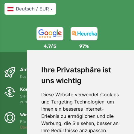
Deutsch / EUR
4,7/5
97%
Ihre Privatsphäre ist
Am nächsten Tag und kostenlos
Kostenloser Versand für Bestellungen über 80 EUR
uns wichtig
Kostenloser Umtausch und Rückgabe
Diese Website verwendet Cookies
Sie können Ihre Bestellung jederzeit innerhalb von 90 Tagen
und Targeting Technologien, um
zurückgeben oder umtauschen.
Ihnen ein besseres Internet-
Wir unterstützen Trees.org
Erlebnis zu ermöglichen und die
Für jede Bestellung pflanzen wir einen Baum! Mehr lesen
Werbung, die Sie sehen, besser an
Über uns
.
Ihre Bedürfnisse anzupassen.