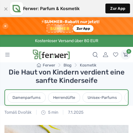
×
Ferwer: Parfum & Kosmetik
Zur App
⚡
SUMMER-Rabatt nur jetzt!
×
SUMMER
Zur App
Kostenloser Versand über 80 EUR
0
Ferwer
Blog
Kosmetik
Die Haut von Kindern verdient eine
sanfte Kinderseife
Damenparfums
Herrendüfte
Unisex-Parfums
D
Tomáš Dvořák
5 min
7.1.2025