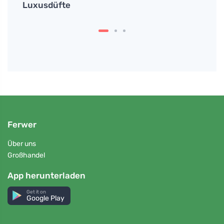
e
Luxusdüfte
Akne
Ferwer
Über uns
Großhandel
App herunterladen
Get it on
Google Play