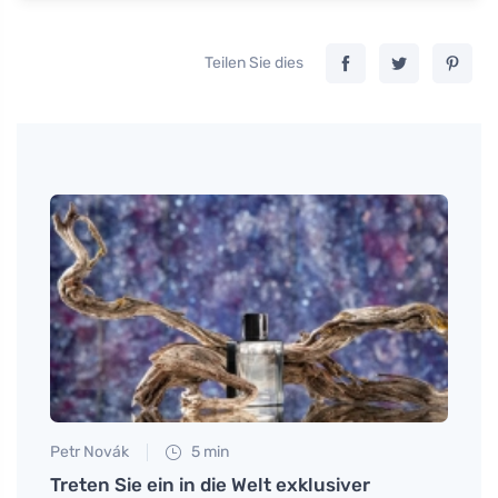
Teilen Sie dies
Petr Novák
5 min
Tomáš
ür
Treten Sie ein in die Welt exklusiver
Zinks