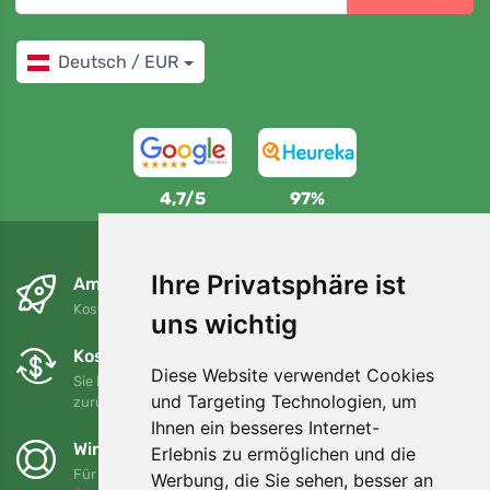
Deutsch / EUR
4,7/5
97%
Ihre Privatsphäre ist
Am nächsten Tag und kostenlos
Kostenloser Versand für Bestellungen über 80 EUR
uns wichtig
Kostenloser Umtausch und Rückgabe
Diese Website verwendet Cookies
Sie können Ihre Bestellung jederzeit innerhalb von 90 Tagen
und Targeting Technologien, um
zurückgeben oder umtauschen.
Ihnen ein besseres Internet-
Wir unterstützen Trees.org
Erlebnis zu ermöglichen und die
Für jede Bestellung pflanzen wir einen Baum! Mehr lesen
Werbung, die Sie sehen, besser an