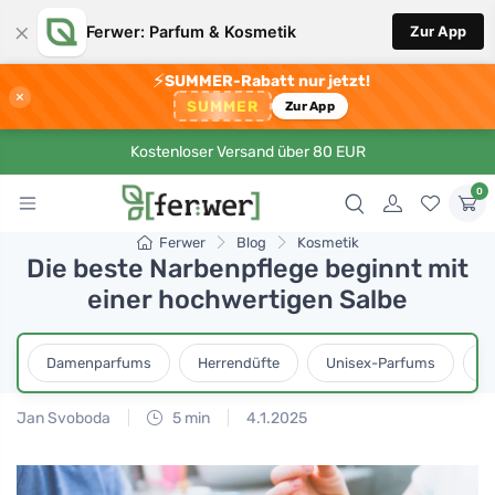
×
Ferwer: Parfum & Kosmetik
Zur App
⚡
SUMMER-Rabatt nur jetzt!
×
SUMMER
Zur App
Kostenloser Versand über 80 EUR
0
Ferwer
Blog
Kosmetik
Die beste Narbenpflege beginnt mit
einer hochwertigen Salbe
Damenparfums
Herrendüfte
Unisex-Parfums
D
Jan Svoboda
5 min
4.1.2025