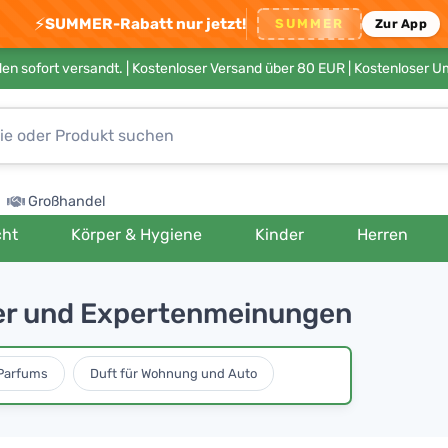
⚡
SUMMER-Rabatt nur jetzt!
SUMMER
Zur App
en sofort versandt. |
Kostenloser Versand über 80 EUR
| Kostenloser 
Großhandel
cht
Körper & Hygiene
Kinder
Herren
er und Expertenmeinungen
Parfums
Duft für Wohnung und Auto