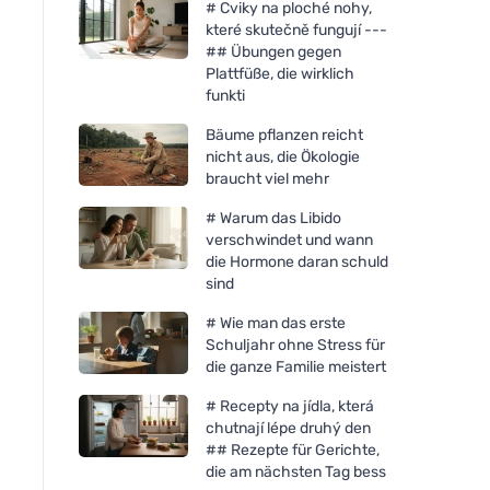
# Cviky na ploché nohy,
které skutečně fungují ---
## Übungen gegen
Plattfüße, die wirklich
funkti
Bäume pflanzen reicht
nicht aus, die Ökologie
braucht viel mehr
# Warum das Libido
verschwindet und wann
die Hormone daran schuld
sind
# Wie man das erste
Schuljahr ohne Stress für
die ganze Familie meistert
# Recepty na jídla, která
chutnají lépe druhý den
## Rezepte für Gerichte,
die am nächsten Tag bess