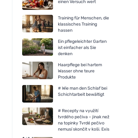
einen Versuch wert
Training für Menschen, die
klassisches Training
hassen
Ein pflegeleichter Garten
ist einfacher als Sie
denken
Haarpflege bei hartem
Wasser ohne teure
Produkte
# Wie man den Schlaf bei
Schichtarbeit bewältigt
# Recepty na využití
tvrdého pečiva – jinak než
na topinky Tvrdé pečivo
nemusí skončit v koši. Exis