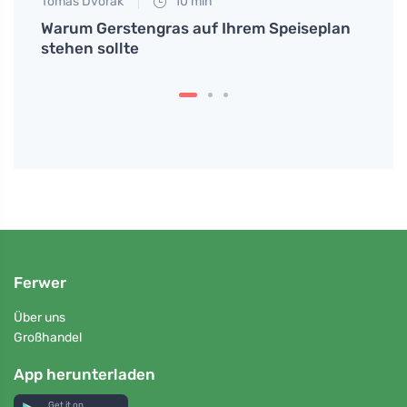
Tomáš Dvořák
10 min
Tomáš
Warum Gerstengras auf Ihrem Speiseplan
Entde
stehen sollte
Gesi
inner
Ferwer
Über uns
Großhandel
App herunterladen
Get it on