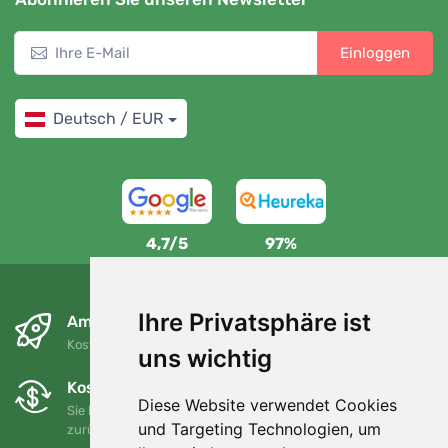
Einloggen
Deutsch / EUR
4,7/5
97%
Ihre Privatsphäre ist
Am nächsten Tag und kostenlos
Kostenloser Versand für Bestellungen über 80 EUR
uns wichtig
Kostenloser Umtausch und Rückgabe
Diese Website verwendet Cookies
Sie können Ihre Bestellung jederzeit innerhalb von 90 Tagen
und Targeting Technologien, um
zurückgeben oder umtauschen.