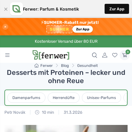
×
Ferwer: Parfum & Kosmetik
Zur App
⚡
SUMMER-Rabatt nur jetzt!
×
SUMMER
Zur App
Kostenloser Versand über 80 EUR
0
Ferwer
Blog
Gesundheit
Desserts mit Proteinen – lecker und
ohne Reue
Damenparfums
Herrendüfte
Unisex-Parfums
D
Petr Novák
10 min
31.3.2026