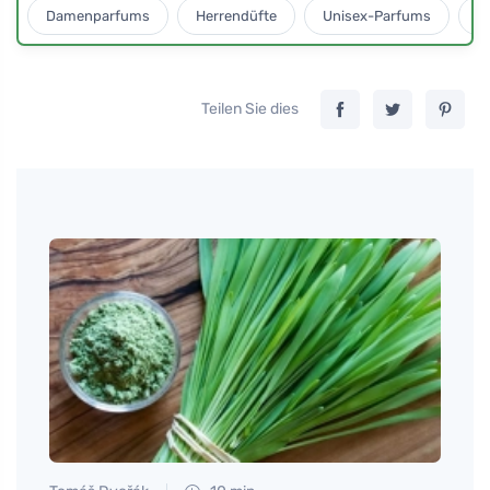
Damenparfums
Herrendüfte
Unisex-Parfums
D
Teilen Sie dies