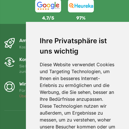
4,7/5
97%
Ihre Privatsphäre ist
Am nächsten Tag und kostenlos
Kostenloser Versand für Bestellungen über 80 EUR
uns wichtig
Kostenloser Umtausch und Rückgabe
Diese Website verwendet Cookies
Sie können Ihre Bestellung jederzeit innerhalb von 90 Tagen
und Targeting Technologien, um
zurückgeben oder umtauschen.
Ihnen ein besseres Internet-
Wir unterstützen Trees.org
Erlebnis zu ermöglichen und die
Für jede Bestellung pflanzen wir einen Baum! Mehr lesen
Werbung, die Sie sehen, besser an
Über uns
.
Ihre Bedürfnisse anzupassen.
Diese Technologien nutzen wir
außerdem, um Ergebnisse zu
messen, um zu verstehen, woher
unsere Besucher kommen oder um