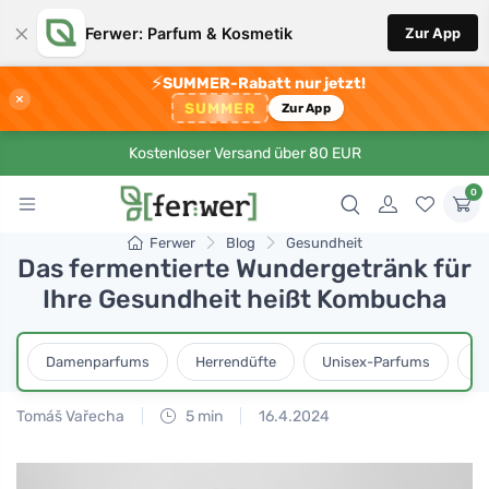
×
Ferwer: Parfum & Kosmetik
Zur App
⚡
SUMMER-Rabatt nur jetzt!
×
SUMMER
Zur App
Kostenloser Versand über 80 EUR
0
Ferwer
Blog
Gesundheit
Das fermentierte Wundergetränk für
Ihre Gesundheit heißt Kombucha
Damenparfums
Herrendüfte
Unisex-Parfums
D
Tomáš Vařecha
5 min
16.4.2024