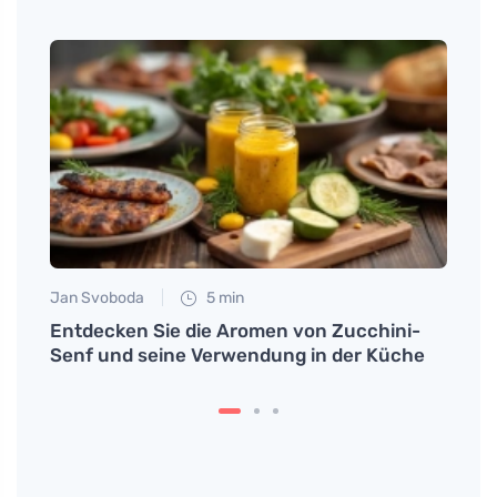
Jan Svoboda
5 min
Tomáš
Entdecken Sie die Aromen von Zucchini-
Die Z
Senf und seine Verwendung in der Küche
Knobl
mach