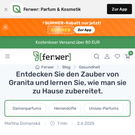
×
Ferwer: Parfum & Kosmetik
Zur App
⚡
SUMMER-Rabatt nur jetzt!
×
SUMMER
Zur App
Kostenloser Versand über 80 EUR
0
Ferwer
Blog
Gesundheit
Entdecken Sie den Zauber von
Granita und lernen Sie, wie man sie
zu Hause zubereitet.
Damenparfums
Herrendüfte
Unisex-Parfums
D
Martina Domanská
7 min
2.6.2025