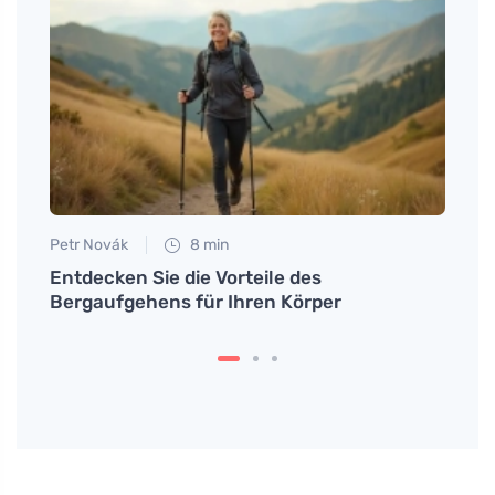
Petr Novák
8 min
Anna 
sunden
Entdecken Sie die Vorteile des
Waru
Bergaufgehens für Ihren Körper
domin
zuber