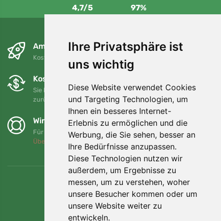
4,7/5
97%
Ihre Privatsphäre ist
Am nächsten Tag und kostenlos
Kostenloser Versand für Bestellungen über 80 EUR
uns wichtig
Kostenloser Umtausch und Rückgabe
Diese Website verwendet Cookies
Sie können Ihre Bestellung jederzeit innerhalb von 90 Tagen
und Targeting Technologien, um
zurückgeben oder umtauschen.
Ihnen ein besseres Internet-
Wir unterstützen Trees.org
Erlebnis zu ermöglichen und die
Für jede Bestellung pflanzen wir einen Baum! Mehr lesen
Werbung, die Sie sehen, besser an
Über uns
.
Ihre Bedürfnisse anzupassen.
Diese Technologien nutzen wir
außerdem, um Ergebnisse zu
messen, um zu verstehen, woher
unsere Besucher kommen oder um
unsere Website weiter zu
entwickeln.