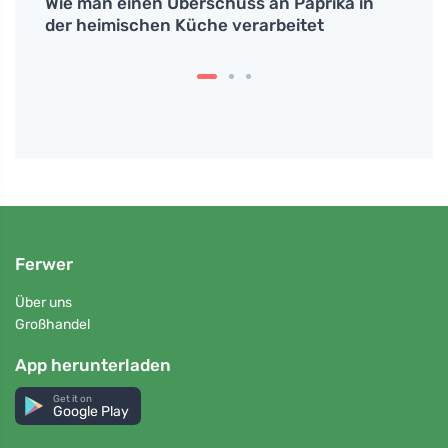
en
Wie man einen Überschuss an Paprika in
Salat
der heimischen Küche verarbeitet
gesun
Ferwer
Über uns
Großhandel
App herunterladen
Get it on
Google Play