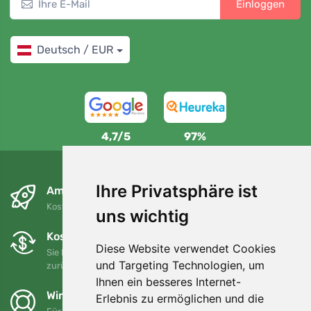
Einloggen
Deutsch / EUR
4,7/5
97%
Ihre Privatsphäre ist
Am nächsten Tag und kostenlos
Kostenloser Versand für Bestellungen über 80 EUR
uns wichtig
Kostenloser Umtausch und Rückgabe
Diese Website verwendet Cookies
Sie können Ihre Bestellung jederzeit innerhalb von 90 Tagen
und Targeting Technologien, um
zurückgeben oder umtauschen.
Ihnen ein besseres Internet-
Wir unterstützen Trees.org
Erlebnis zu ermöglichen und die