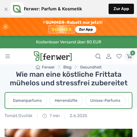
×
Ferwer: Parfum & Kosmetik
Zur App
⚡
SUMMER-Rabatt nur jetzt!
×
SUMMER
Zur App
Kostenloser Versand über 80 EUR
0
Ferwer
Blog
Gesundheit
Wie man eine köstliche Frittata
mühelos und stressfrei zubereitet
Damenparfums
Herrendüfte
Unisex-Parfums
D
Tomáš Dvořák
7 min
2.6.2025