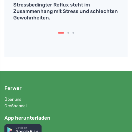
und
Stressbedingter Reflux steht im
Entde
und
Zusammenhang mit Stress und schlechten
Küche
Gewohnheiten.
Ferwer
Über uns
Großhandel
App herunterladen
Get it on
Google Play