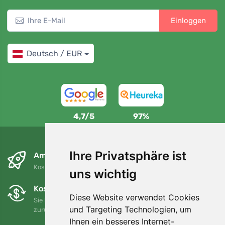
Einloggen
Deutsch / EUR
4,7/5
97%
Ihre Privatsphäre ist
Am nächsten Tag und kostenlos
Kostenloser Versand für Bestellungen über 80 EUR
uns wichtig
Kostenloser Umtausch und Rückgabe
Diese Website verwendet Cookies
Sie können Ihre Bestellung jederzeit innerhalb von 90 Tagen
und Targeting Technologien, um
zurückgeben oder umtauschen.
Ihnen ein besseres Internet-