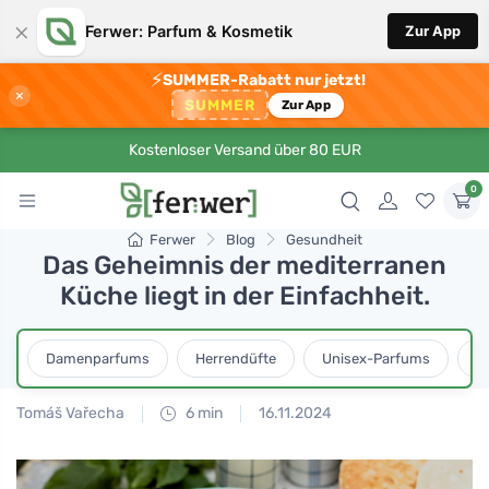
×
Ferwer: Parfum & Kosmetik
Zur App
⚡
SUMMER-Rabatt nur jetzt!
×
SUMMER
Zur App
Kostenloser Versand über 80 EUR
0
Ferwer
Blog
Gesundheit
Das Geheimnis der mediterranen
Küche liegt in der Einfachheit.
Damenparfums
Herrendüfte
Unisex-Parfums
D
Tomáš Vařecha
6 min
16.11.2024