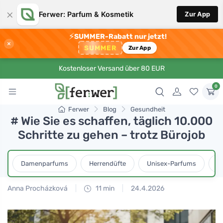
×
Ferwer: Parfum & Kosmetik
Zur App
⚡
SUMMER-Rabatt nur jetzt!
×
SUMMER
Zur App
Kostenloser Versand über 80 EUR
0
Ferwer
Blog
Gesundheit
# Wie Sie es schaffen, täglich 10.000
Schritte zu gehen – trotz Bürojob
Damenparfums
Herrendüfte
Unisex-Parfums
D
Anna Procházková
11 min
24.4.2026