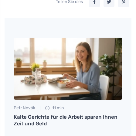
Teilen Sie dies
Petr Novák
11 min
Petr N
um
Kalte Gerichte für die Arbeit sparen Ihnen
# Was
Zeit und Geld
er Si