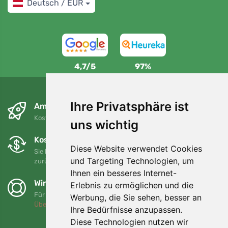
Deutsch / EUR
4,7/5
97%
Ihre Privatsphäre ist
Am nächsten Tag und kostenlos
Kostenloser Versand für Bestellungen über 80 EUR
uns wichtig
Kostenloser Umtausch und Rückgabe
Diese Website verwendet Cookies
Sie können Ihre Bestellung jederzeit innerhalb von 90 Tagen
und Targeting Technologien, um
zurückgeben oder umtauschen.
Ihnen ein besseres Internet-
Wir unterstützen Trees.org
Erlebnis zu ermöglichen und die
Für jede Bestellung pflanzen wir einen Baum! Mehr lesen
Werbung, die Sie sehen, besser an
Über uns
.
Ihre Bedürfnisse anzupassen.
Diese Technologien nutzen wir