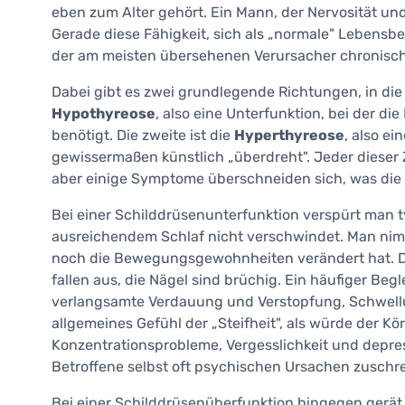
eben zum Alter gehört. Ein Mann, der Nervosität und
Gerade diese Fähigkeit, sich als „normale" Lebens
der am meisten übersehenen Verursacher chronisc
Dabei gibt es zwei grundlegende Richtungen, in die 
Hypothyreose
, also eine Unterfunktion, bei der d
benötigt. Die zweite ist die
Hyperthyreose
, also e
gewissermaßen künstlich „überdreht". Jeder dieser
aber einige Symptome überschneiden sich, was die 
Bei einer Schilddrüsenunterfunktion verspürt man 
ausreichendem Schlaf nicht verschwindet. Man ni
noch die Bewegungsgewohnheiten verändert hat. Di
fallen aus, die Nägel sind brüchig. Ein häufiger Begle
verlangsamte Verdauung und Verstopfung, Schwell
allgemeines Gefühl der „Steifheit", als würde der 
Konzentrationsprobleme, Vergesslichkeit und depre
Betroffene selbst oft psychischen Ursachen zuschr
Bei einer Schilddrüsenüberfunktion hingegen gerät