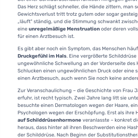
Das Herz schlägt schneller, die Hände zittern, man
Gewichtsverlust tritt trotz gutem oder sogar gesteig
„läuft" ständig, und die Stimmung schwankt zwisc
eine
unregelmäßige Menstruation
oder deren volls
für einen Arztbesuch ist.
Es gibt aber noch ein Symptom, das Menschen häu
Druckgefühl im Hals
. Eine vergrößerte Schilddrüse
ungewöhnliche Schwellung an der Vorderseite des Ha
Schlucken einen ungewöhnlichen Druck oder eine si
einen Arztbesuch, auch wenn Sie noch keine ande
Zur Veranschaulichung – die Geschichte von Frau Ja
erfuhr, ist recht typisch. Zwei Jahre lang litt sie 
besuchte einen Dermatologen wegen der Haare, ei
Psychologen wegen der Erschöpfung. Erst als ihre 
auf Schilddrüsenhormone
veranlasste – konkret die
heraus, dass hinter all ihren Beschwerden eine Ha
der Schilddrüse. Nach Beginn der Substitutionsther