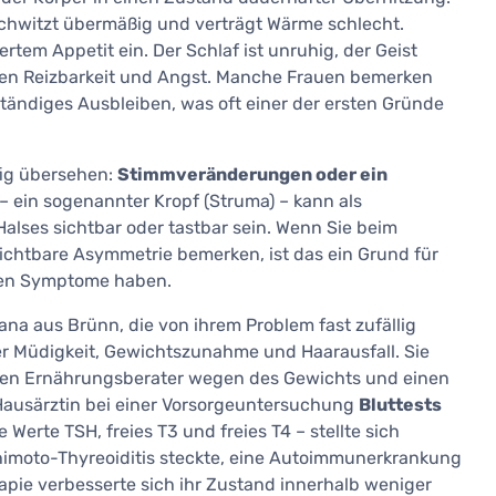
 schwitzt übermäßig und verträgt Wärme schlecht.
ertem Appetit ein. Der Schlaf ist unruhig, der Geist
hen Reizbarkeit und Angst. Manche Frauen bemerken
tändiges Ausbleiben, was oft einer der ersten Gründe
fig übersehen:
Stimmveränderungen oder ein
 – ein sogenannter Kropf (Struma) – kann als
lses sichtbar oder tastbar sein. Wenn Sie beim
chtbare Asymmetrie bemerken, ist das ein Grund für
ren Symptome haben.
na aus Brünn, die von ihrem Problem fast zufällig
unter Müdigkeit, Gewichtszunahme und Haarausfall. Sie
nen Ernährungsberater wegen des Gewichts und einen
Hausärztin bei einer Vorsorgeuntersuchung
Bluttests
 Werte TSH, freies T3 und freies T4 – stellte sich
shimoto-Thyreoiditis steckte, eine Autoimmunerkrankung
apie verbesserte sich ihr Zustand innerhalb weniger