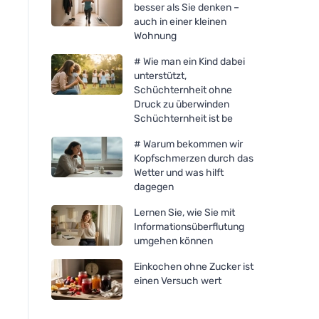
besser als Sie denken –
auch in einer kleinen
Wohnung
# Wie man ein Kind dabei
unterstützt,
Schüchternheit ohne
Druck zu überwinden
Schüchternheit ist be
Cytoplan METHYL FACTORS
Cytoplan Methylfola
- B1 Betain B2 B6 Folsäure
Folsäure in bioaktiv
# Warum bekommen wir
(L-Methylfolat) Vitamin B12
60 Kapseln
Kopfschmerzen durch das
und Zink, 60 Kapseln
Wetter und was hilft
dagegen
Lernen Sie, wie Sie mit
Informationsüberflutung
umgehen können
Einkochen ohne Zucker ist
einen Versuch wert