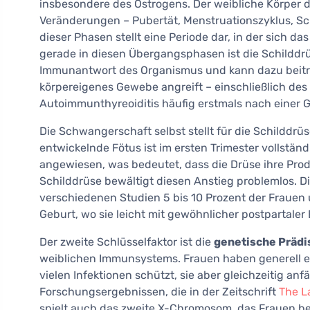
insbesondere des Östrogens. Der weibliche Körper 
Veränderungen – Pubertät, Menstruationszyklus, Sc
dieser Phasen stellt eine Periode dar, in der sich
gerade in diesen Übergangsphasen ist die Schilddr
Immunantwort des Organismus und kann dazu beitr
körpereigenes Gewebe angreift – einschließlich des
Autoimmunthyreoiditis häufig erstmals nach einer G
Die Schwangerschaft selbst stellt für die Schilddrü
entwickelnde Fötus ist im ersten Trimester vollstä
angewiesen, was bedeutet, dass die Drüse ihre Prod
Schilddrüse bewältigt diesen Anstieg problemlos. 
verschiedenen Studien 5 bis 10 Prozent der Frauen 
Geburt, wo sie leicht mit gewöhnlicher postpartale
Der zweite Schlüsselfaktor ist die
genetische Prädi
weiblichen Immunsystems. Frauen haben generell ei
vielen Infektionen schützt, sie aber gleichzeitig a
Forschungsergebnissen, die in der Zeitschrift
The L
spielt auch das zweite X-Chromosom, das Frauen be