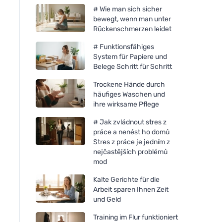
# Wie man sich sicher
bewegt, wenn man unter
Rückenschmerzen leidet
# Funktionsfähiges
System für Papiere und
Belege Schritt für Schritt
Trockene Hände durch
häufiges Waschen und
ihre wirksame Pflege
# Jak zvládnout stres z
práce a nenést ho domů
Stres z práce je jedním z
nejčastějších problémů
mod
Kalte Gerichte für die
Arbeit sparen Ihnen Zeit
und Geld
Training im Flur funktioniert