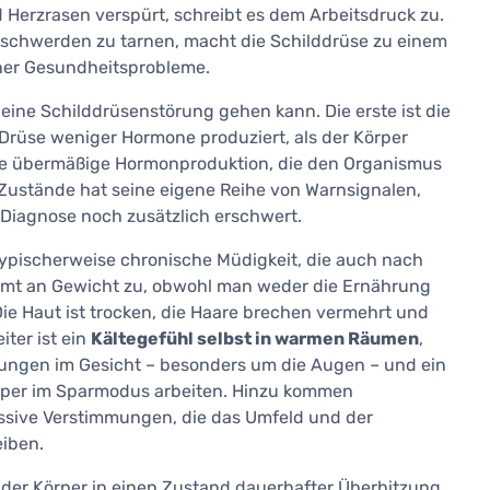
 Herzrasen verspürt, schreibt es dem Arbeitsdruck zu.
beschwerden zu tarnen, macht die Schilddrüse zu einem
her Gesundheitsprobleme.
eine Schilddrüsenstörung gehen kann. Die erste ist die
ie Drüse weniger Hormone produziert, als der Körper
ine übermäßige Hormonproduktion, die den Organismus
 Zustände hat seine eigene Reihe von Warnsignalen,
Diagnose noch zusätzlich erschwert.
typischerweise chronische Müdigkeit, die auch nach
mmt an Gewicht zu, obwohl man weder die Ernährung
e Haut ist trocken, die Haare brechen vermehrt und
iter ist ein
Kältegefühl selbst in warmen Räumen
,
ungen im Gesicht – besonders um die Augen – und ein
Körper im Sparmodus arbeiten. Hinzu kommen
ssive Verstimmungen, die das Umfeld und der
eiben.
 der Körper in einen Zustand dauerhafter Überhitzung.