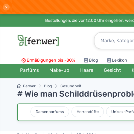
×
Bestellungen, die vor 12:00 Uhr eingehen, werd
Ermäßigungen bis -80%
Blog
Lexikon
Parfüms
Make-up
Haare
Gesicht
K
Ferwer
Blog
Gesundheit
# Wie man Schilddrüsenprobl
Damenparfums
Herrendüfte
Unisex-Par