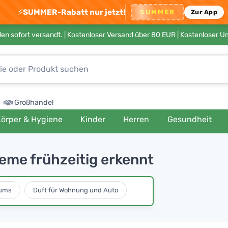
⚡
SUMMER-Rabatt nur jetzt!
SUMMER
Zur App
en sofort versandt. |
Kostenloser Versand über 80 EUR
| Kostenloser 
Großhandel
örper & Hygiene
Kinder
Herren
Gesundheit
eme frühzeitig erkennt
fums
Duft für Wohnung und Auto