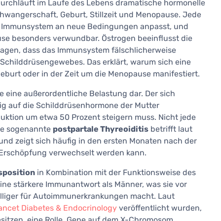
durchläuft im Laufe des Lebens dramatische hormonelle
hwangerschaft, Geburt, Stillzeit und Menopause. Jede
 das Immunsystem an neue Bedingungen anpasst, und
üse besonders verwundbar. Östrogen beeinflusst die
agen, dass das Immunsystem fälschlicherweise
 Schilddrüsengewebes. Das erklärt, warum sich eine
eburt oder in der Zeit um die Menopause manifestiert.
se eine außerordentliche Belastung dar. Der sich
ndig auf die Schilddrüsenhormone der Mutter
uktion um etwa 50 Prozent steigern muss. Nicht jede
Die sogenannte
postpartale Thyreoiditis
betrifft laut
und zeigt sich häufig in den ersten Monaten nach der
r Erschöpfung verwechselt werden kann.
sposition
in Kombination mit der Funktionsweise des
ne stärkere Immunantwort als Männer, was sie vor
nfälliger für Autoimmunerkrankungen macht. Laut
ancet Diabetes & Endocrinology
veröffentlicht wurden,
sitzen, eine Rolle. Gene auf dem X-Chromosom