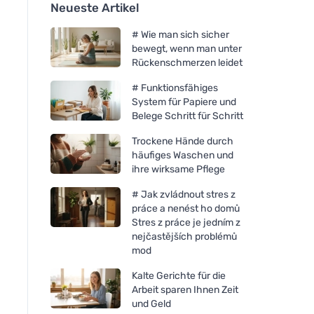
Neueste Artikel
# Wie man sich sicher
bewegt, wenn man unter
Rückenschmerzen leidet
# Funktionsfähiges
System für Papiere und
Belege Schritt für Schritt
Trockene Hände durch
häufiges Waschen und
ihre wirksame Pflege
# Jak zvládnout stres z
práce a nenést ho domů
Stres z práce je jedním z
nejčastějších problémů
mod
Kalte Gerichte für die
Arbeit sparen Ihnen Zeit
und Geld