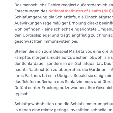
Das menschliche Gehirn reagiert außerordentlich em
Forschungen des
National Institutes of Health (NIH)
Schlafumgebung die Schlaftiefe, die Einschlafgesc
Auswirkungen regelmäßiger Erholung direkt beeinflu
Wohlbefinden – eine schlecht eingerichtete Umgebu
den Cortisolspiegel und trägt langfristig zu chron
geschwächten Immunsystem bei.
Stellen Sie sich zum Beispiel Markéta vor, eine dreiß
kämpfte, morgens müde aufzuwachen, obwohl sie sie
der Schlafdauer, sondern in der Schlafqualität. Das
nachts Nachrichten zu überprüfen, die Gardinen li
ihres Partners tat sein Übriges. Sobald sie einige
das Telefon außerhalb des Schlafzimmers und Ohrst
Gefühl echter Erholung aufzuwachen. Ihre Geschicht
typisch.
Schlafgewohnheiten und die Schlafzimmerumgebung 
in denen eine relativ geringe Investition schnelle u