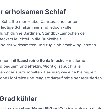
für erholsamen Schlaf
 Schlafhormon – über Jahrtausende unter
Heutige Schlafzimmer sind jedoch voller
 durch dünne Gardinen, Standby-Lämpchen der
Weckers leuchtet in die Dunkelheit.
ine der wirksamsten und zugleich erschwinglichsten
önnen,
hilft auch eine Schlafmaske
– moderne
bequem und effektiv. Wichtig ist auch, alle
n oder auszuschalten. Das mag wie eine Kleinigkeit
che Lichtreize und reagiert darauf mit einer reduzierten
 Grad kühler
xperten
zwischen 16 und 19 Grad Celsius
– also deutlich