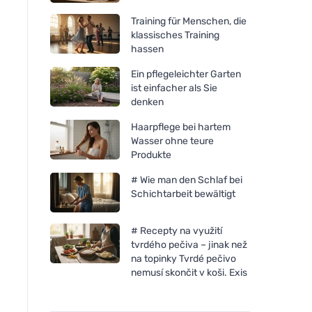
Training für Menschen, die
klassisches Training
hassen
Ein pflegeleichter Garten
ist einfacher als Sie
denken
Haarpflege bei hartem
Wasser ohne teure
Produkte
# Wie man den Schlaf bei
Schichtarbeit bewältigt
# Recepty na využití
tvrdého pečiva – jinak než
na topinky Tvrdé pečivo
nemusí skončit v koši. Exis