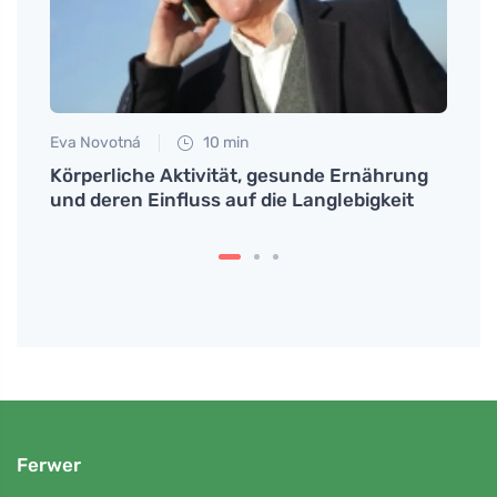
Eva Novotná
10 min
Martin
d
Körperliche Aktivität, gesunde Ernährung
Ein k
und deren Einfluss auf die Langlebigkeit
Quark
Ferwer