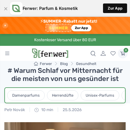
×
Ferwer: Parfum & Kosmetik
Zur App
⚡
SUMMER-Rabatt nur jetzt!
×
SUMMER
Zur App
Kostenloser Versand über 80 EUR
0
Ferwer
Blog
Gesundheit
# Warum Schlaf vor Mitternacht für
die meisten von uns gesünder ist
Damenparfums
Herrendüfte
Unisex-Parfums
D
Petr Novák
10 min
25.5.2026