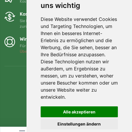
Kostenloser Versand für Bestellungen über 80 EUR
uns wichtig
Kostenloser Umtausch und Rückgabe
Diese Website verwendet Cookies
Sie können Ihre Bestellung jederzeit innerhalb von 90 Tagen
und Targeting Technologien, um
zurückgeben oder umtauschen.
Ihnen ein besseres Internet-
Wir unterstützen Trees.org
Erlebnis zu ermöglichen und die
Für jede Bestellung pflanzen wir einen Baum! Mehr lesen
Werbung, die Sie sehen, besser an
Über uns
.
Ihre Bedürfnisse anzupassen.
Diese Technologien nutzen wir
außerdem, um Ergebnisse zu
messen, um zu verstehen, woher
unsere Besucher kommen oder um
unsere Website weiter zu
entwickeln.
Alle akzeptieren
Einstellungen ändern