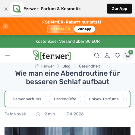
×
Ferwer: Parfum & Kosmetik
Zur App
⚡
SUMMER-Rabatt nur jetzt!
×
SUMMER
Zur App
Kostenloser Versand über 80 EUR
0
Ferwer
Blog
Gesundheit
Wie man eine Abendroutine für
besseren Schlaf aufbaut
Damenparfums
Herrendüfte
Unisex-Parfums
D
Petr Novák
12 min
17.4.2026