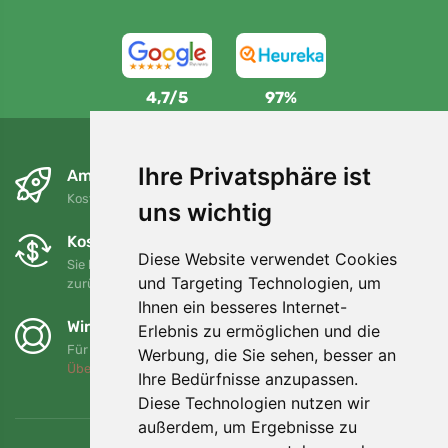
4,7/5
97%
Ihre Privatsphäre ist
Am nächsten Tag und kostenlos
Kostenloser Versand für Bestellungen über 80 EUR
uns wichtig
Kostenloser Umtausch und Rückgabe
Diese Website verwendet Cookies
Sie können Ihre Bestellung jederzeit innerhalb von 90 Tagen
und Targeting Technologien, um
zurückgeben oder umtauschen.
Ihnen ein besseres Internet-
Wir unterstützen Trees.org
Erlebnis zu ermöglichen und die
Für jede Bestellung pflanzen wir einen Baum! Mehr lesen
Werbung, die Sie sehen, besser an
Über uns
.
Ihre Bedürfnisse anzupassen.
Diese Technologien nutzen wir
außerdem, um Ergebnisse zu