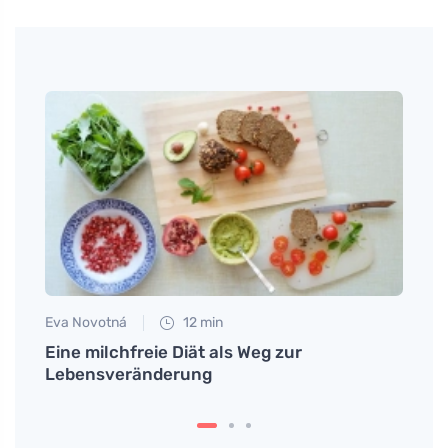
Eva Novotná
12 min
Martin
r uns
Eine milchfreie Diät als Weg zur
Ein k
örper
Lebensveränderung
Quark