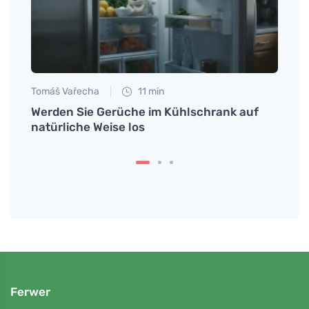
Tomáš Vařecha
11 min
Petr N
Werden Sie Gerüche im Kühlschrank auf
Warum
natürliche Weise los
anzus
Energ
Ferwer