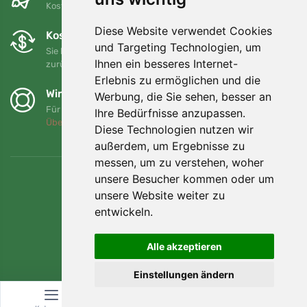
Kostenloser Versand für Bestellungen über 80 EUR
Diese Website verwendet Cookies
Kostenloser Umtausch und Rückgabe
und Targeting Technologien, um
Sie können Ihre Bestellung jederzeit innerhalb von 90 Tagen
Ihnen ein besseres Internet-
zurückgeben oder umtauschen.
Erlebnis zu ermöglichen und die
Wir unterstützen Trees.org
Werbung, die Sie sehen, besser an
Für jede Bestellung pflanzen wir einen Baum! Mehr lesen
Ihre Bedürfnisse anzupassen.
Über uns
.
Diese Technologien nutzen wir
außerdem, um Ergebnisse zu
messen, um zu verstehen, woher
unsere Besucher kommen oder um
unsere Website weiter zu
entwickeln.
Alle akzeptieren
Einstellungen ändern