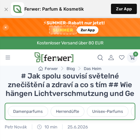
×
Ferwer: Parfum & Kosmetik
Zur App
⚡
SUMMER-Rabatt nur jetzt!
×
SUMMER
Zur App
Kostenloser Versand über 80 EUR
0
Ferwer
Blog
Das Heim
# Jak spolu souvisí světelné
znečištění a zdraví a co s tím ## Wie
hängen Lichtverschmutzung und Ge
Damenparfums
Herrendüfte
Unisex-Parfums
D
Petr Novák
10 min
25.6.2026