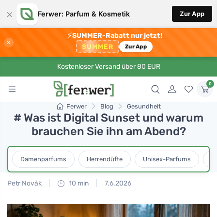
×
Ferwer: Parfum & Kosmetik
Zur App
⚡
SUMMER-Rabatt nur jetzt!
×
SUMMER
Zur App
Kostenloser Versand über 80 EUR
0
Ferwer
Blog
Gesundheit
# Was ist Digital Sunset und warum
brauchen Sie ihn am Abend?
Damenparfums
Herrendüfte
Unisex-Parfums
D
Petr Novák
10 min
7.6.2026