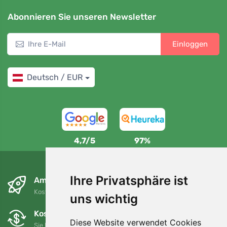
Abonnieren Sie unseren Newsletter
Einloggen
Deutsch / EUR
4,7/5
97%
Ihre Privatsphäre ist
Am nächsten Tag und kostenlos
Kostenloser Versand für Bestellungen über 80 EUR
uns wichtig
Kostenloser Umtausch und Rückgabe
Diese Website verwendet Cookies
Sie können Ihre Bestellung jederzeit innerhalb von 90 Tagen