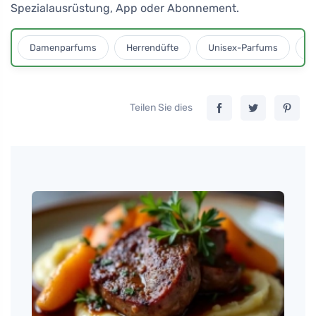
Spezialausrüstung, App oder Abonnement.
Damenparfums
Herrendüfte
Unisex-Parfums
D
Teilen Sie dies