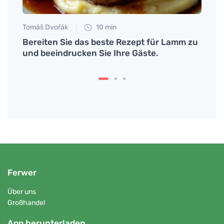
Tomáš Dvořák
10 min
Eva No
le
Bereiten Sie das beste Rezept für Lamm zu
Warum
und beeindrucken Sie Ihre Gäste.
Verda
Ferwer
Über uns
Großhandel
App herunterladen