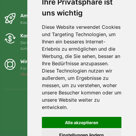
Ihre Privatsphäre ist
uns wichtig
Am nächsten Tag und kostenlos
Kostenloser Versand für Bestellungen über 80 EUR
Diese Website verwendet Cookies
und Targeting Technologien, um
Kostenloser Umtausch und Rückgabe
Ihnen ein besseres Internet-
Sie können Ihre Bestellung jederzeit innerhalb von 90 Tagen
Erlebnis zu ermöglichen und die
zurückgeben oder umtauschen.
Werbung, die Sie sehen, besser an
Wir unterstützen Trees.org
Ihre Bedürfnisse anzupassen.
Für jede Bestellung pflanzen wir einen Baum! Mehr lesen
Diese Technologien nutzen wir
Über uns
.
außerdem, um Ergebnisse zu
messen, um zu verstehen, woher
unsere Besucher kommen oder um
unsere Website weiter zu
entwickeln.
Alle akzeptieren
Einstellungen ändern