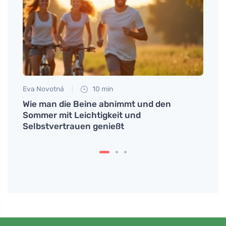
Eva Novotná
10 min
Tomáš
ck
Wie man die Beine abnimmt und den
Nebe
Sommer mit Leichtigkeit und
Bedeu
Selbstvertrauen genießt
der 