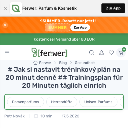
×
Ferwer: Parfum & Kosmetik
Zur App
⚡
SUMMER-Rabatt nur jetzt!
×
SUMMER
Zur App
Kostenloser Versand über 80 EUR
0
Ferwer
Blog
Gesundheit
# Jak si nastavit tréninkový plán na
20 minut denně ## Trainingsplan für
20 Minuten täglich einrich
Damenparfums
Herrendüfte
Unisex-Parfums
D
Petr Novák
10 min
17.5.2026