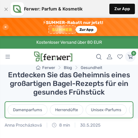
×
Ferwer: Parfum & Kosmetik
Zur App
⚡
SUMMER-Rabatt nur jetzt!
×
SUMMER
Zur App
Kostenloser Versand über 80 EUR
0
Ferwer
Blog
Gesundheit
Entdecken Sie das Geheimnis eines
großartigen Bagel-Rezepts für ein
gesundes Frühstück
Damenparfums
Herrendüfte
Unisex-Parfums
D
Anna Procházková
8 min
30.5.2025