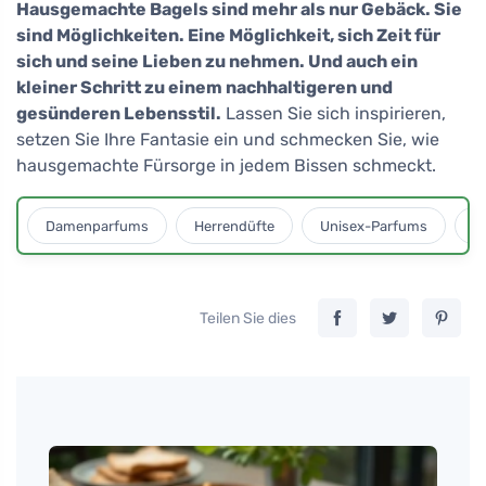
Hausgemachte Bagels sind mehr als nur Gebäck. Sie
sind Möglichkeiten. Eine Möglichkeit, sich Zeit für
sich und seine Lieben zu nehmen. Und auch ein
kleiner Schritt zu einem nachhaltigeren und
gesünderen Lebensstil.
Lassen Sie sich inspirieren,
setzen Sie Ihre Fantasie ein und schmecken Sie, wie
hausgemachte Fürsorge in jedem Bissen schmeckt.
Damenparfums
Herrendüfte
Unisex-Parfums
D
Teilen Sie dies