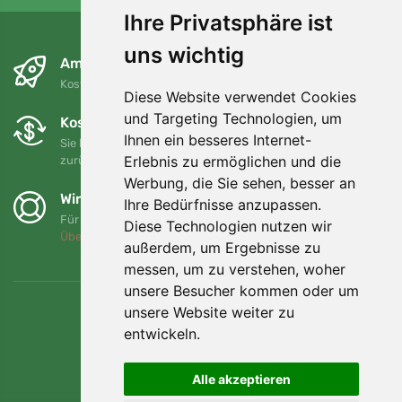
Ihre Privatsphäre ist
uns wichtig
Am nächsten Tag und kostenlos
Kostenloser Versand für Bestellungen über 80 EUR
Diese Website verwendet Cookies
und Targeting Technologien, um
Kostenloser Umtausch und Rückgabe
Ihnen ein besseres Internet-
Sie können Ihre Bestellung jederzeit innerhalb von 90 Tagen
Erlebnis zu ermöglichen und die
zurückgeben oder umtauschen.
Werbung, die Sie sehen, besser an
Wir unterstützen Trees.org
Ihre Bedürfnisse anzupassen.
Für jede Bestellung pflanzen wir einen Baum! Mehr lesen
Diese Technologien nutzen wir
Über uns
.
außerdem, um Ergebnisse zu
messen, um zu verstehen, woher
unsere Besucher kommen oder um
unsere Website weiter zu
entwickeln.
Alle akzeptieren