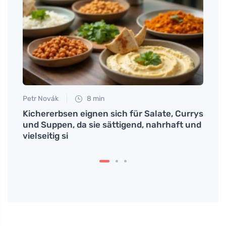
Petr Novák
8 min
Tomáš
Kichererbsen eignen sich für Salate, Currys
Bevo
n Sie
und Suppen, da sie sättigend, nahrhaft und
vielseitig si