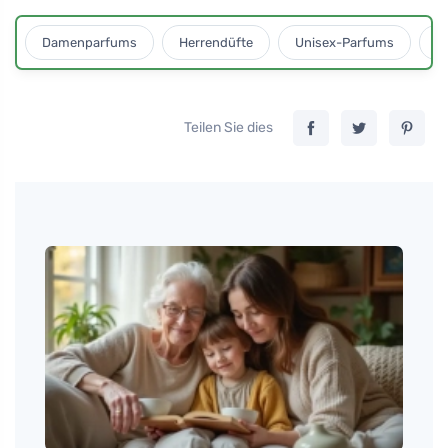
Damenparfums
Herrendüfte
Unisex-Parfums
D
Teilen Sie dies