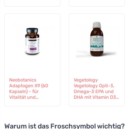
und zum Einschlafen
Neobotanics
Vegetology
Adaptogen X9 (60
Vegetology Opti-3,
Kapseln) - für
Omega-3 EPA und
Vitalität und
DHA mit Vitamin D3,
geistiges
flüssig 150 ml,
Wohlbefinden
geschmacksneutral
Warum ist das Froschsymbol wichtig?