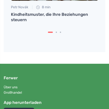
Petr Novák
8 min
Jan S
Kindheitsmuster, die Ihre Beziehungen
Mit A
steuern
echte
Ferwer
Über uns
Großhandel
App herunterladen