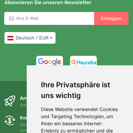
Abonnieren Sie unseren Newsletter
Einloggen
Deutsch / EUR
4,7/5
97%
Ihre Privatsphäre ist
uns wichtig
Am nächsten Tag und kostenlos
Kostenloser Versand für Bestellungen über 80 EUR
Diese Website verwendet Cookies
und Targeting Technologien, um
Kostenloser Umtausch und Rückgabe
Ihnen ein besseres Internet-
Sie können Ihre Bestellung jederzeit innerhalb von 90 Tagen
Erlebnis zu ermöglichen und die
zurückgeben oder umtauschen.