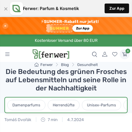
×
Ferwer: Parfum & Kosmetik
Zur App
⚡
SUMMER-Rabatt nur jetzt!
×
SUMMER
Zur App
Kostenloser Versand über 80 EUR
0
Ferwer
Blog
Gesundheit
Die Bedeutung des grünen Frosches
auf Lebensmitteln und seine Rolle in
der Nachhaltigkeit
Damenparfums
Herrendüfte
Unisex-Parfums
D
Tomáš Dvořák
7 min
4.7.2024