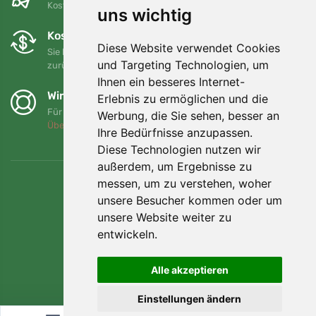
Kostenloser Versand für Bestellungen über 80 EUR
uns wichtig
Kostenloser Umtausch und Rückgabe
Diese Website verwendet Cookies
Sie können Ihre Bestellung jederzeit innerhalb von 90 Tagen
und Targeting Technologien, um
zurückgeben oder umtauschen.
Ihnen ein besseres Internet-
Wir unterstützen Trees.org
Erlebnis zu ermöglichen und die
Für jede Bestellung pflanzen wir einen Baum! Mehr lesen
Werbung, die Sie sehen, besser an
Über uns
.
Ihre Bedürfnisse anzupassen.
Diese Technologien nutzen wir
außerdem, um Ergebnisse zu
messen, um zu verstehen, woher
unsere Besucher kommen oder um
unsere Website weiter zu
entwickeln.
Alle akzeptieren
Einstellungen ändern