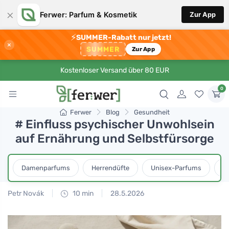
×
Ferwer: Parfum & Kosmetik
Zur App
⚡
SUMMER-Rabatt nur jetzt!
×
SUMMER
Zur App
Kostenloser Versand über 80 EUR
0
Ferwer
Blog
Gesundheit
# Einfluss psychischer Unwohlsein
auf Ernährung und Selbstfürsorge
Damenparfums
Herrendüfte
Unisex-Parfums
D
Petr Novák
10 min
28.5.2026