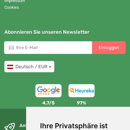
Impressum
Cookies
Abonnieren Sie unseren Newsletter
Einloggen
Deutsch / EUR
4,7/5
97%
Ihre Privatsphäre ist
Am nächsten Tag und kostenlos