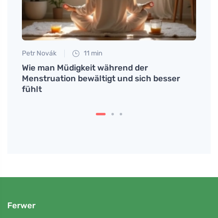
Petr Novák
11 min
Anna 
,
Wie man Müdigkeit während der
Wie m
nen
Menstruation bewältigt und sich besser
über 
fühlt
Ferwer