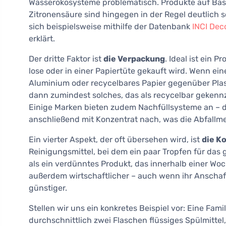
Wasserökosysteme problematisch. Produkte auf Basis
Zitronensäure sind hingegen in der Regel deutlich
sich beispielsweise mithilfe der Datenbank
INCI Dec
erklärt.
Der dritte Faktor ist
die Verpackung
. Ideal ist ein 
lose oder in einer Papiertüte gekauft wird. Wenn ei
Aluminium oder recycelbares Papier gegenüber Plas
dann zumindest solches, das als recycelbar gekennze
Einige Marken bieten zudem Nachfüllsysteme an – de
anschließend mit Konzentrat nach, was die Abfallme
Ein vierter Aspekt, der oft übersehen wird, ist
die K
Reinigungsmittel, bei dem ein paar Tropfen für das 
als ein verdünntes Produkt, das innerhalb einer Woc
außerdem wirtschaftlicher – auch wenn ihr Anschaf
günstiger.
Stellen wir uns ein konkretes Beispiel vor: Eine Fam
durchschnittlich zwei Flaschen flüssiges Spülmitte