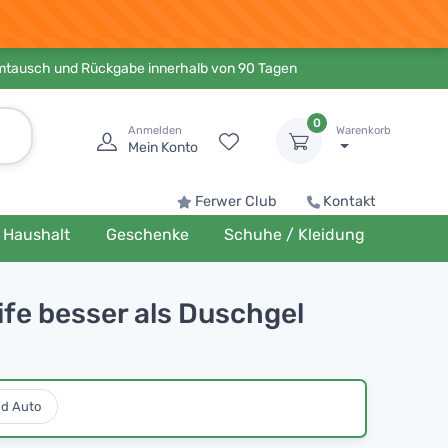
Umtausch und Rückgabe innerhalb von 90 Tagen
0
Anmelden
Warenkorb
Mein Konto
Ferwer Club
Kontakt
Haushalt
Geschenke
Schuhe / Kleidung
ife besser als Duschgel
nd Auto