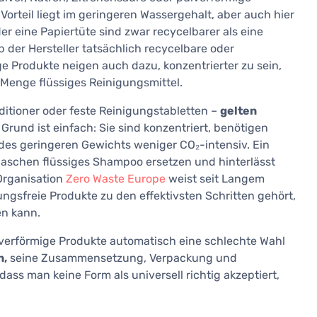
 Vorteil liegt im geringeren Wassergehalt, aber auch hier
der eine Papiertüte sind zwar recycelbarer als eine
b der Hersteller tatsächlich recycelbare oder
e Produkte neigen auch dazu, konzentrierter zu sein,
e Menge flüssiges Reinigungsmittel.
itioner oder feste Reinigungstabletten –
gelten
Grund ist einfach: Sie sind konzentriert, benötigen
 des geringeren Gewichts weniger CO₂-intensiv. Ein
Flaschen flüssiges Shampoo ersetzen und hinterlässt
 Organisation
Zero Waste Europe
weist seit Langem
ngsfreie Produkte zu den effektivsten Schritten gehört,
en kann.
ulverförmige Produkte automatisch eine schlechte Wahl
n,
seine Zusammensetzung, Verpackung und
ass man keine Form als universell richtig akzeptiert,