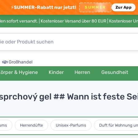
⚡
SUMMER-Rabatt nur jetzt!
SUMMER
Zur App
en sofort versandt. |
Kostenloser Versand über 80 EUR
| Kostenloser 
Großhandel
örper & Hygiene
Kinder
Herren
Gesundheit
 sprchový gel ## Wann ist feste Se
ums
Herrendüfte
Unisex-Parfums
Duft für Wohnung u