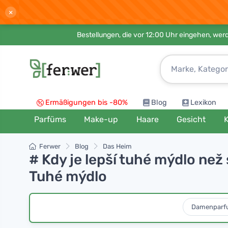
×
Bestellungen, die vor 12:00 Uhr eingehen, werd
Ermäßigungen bis -80%
Blog
Lexikon
Parfüms
Make-up
Haare
Gesicht
K
Ferwer
Blog
Das Heim
# Kdy je lepší tuhé mýdlo než
Tuhé mýdlo
Damenparf