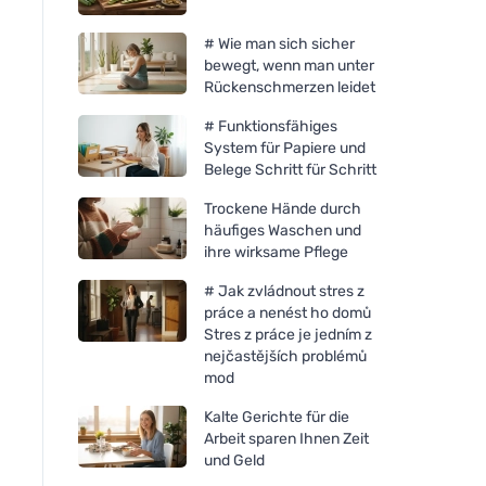
# Wie man sich sicher
bewegt, wenn man unter
Rückenschmerzen leidet
# Funktionsfähiges
System für Papiere und
Belege Schritt für Schritt
Trockene Hände durch
häufiges Waschen und
ihre wirksame Pflege
# Jak zvládnout stres z
práce a nenést ho domů
Stres z práce je jedním z
nejčastějších problémů
mod
Kalte Gerichte für die
Arbeit sparen Ihnen Zeit
und Geld