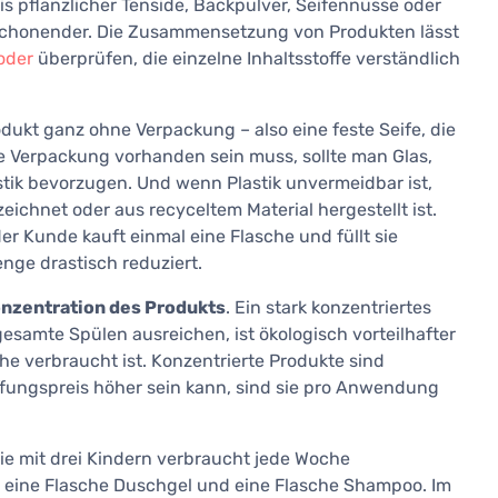
 pflanzlicher Tenside, Backpulver, Seifennüsse oder
 schonender. Die Zusammensetzung von Produkten lässt
oder
überprüfen, die einzelne Inhaltsstoffe verständlich
Produkt ganz ohne Verpackung – also eine feste Seife, die
ne Verpackung vorhanden sein muss, sollte man Glas,
tik bevorzugen. Und wenn Plastik unvermeidbar ist,
ichnet oder aus recyceltem Material hergestellt ist.
r Kunde kauft einmal eine Flasche und füllt sie
nge drastisch reduziert.
onzentration des Produkts
. Ein stark konzentriertes
gesamte Spülen ausreichen, ist ökologisch vorteilhafter
he verbraucht ist. Konzentrierte Produkte sind
fungspreis höher sein kann, sind sie pro Anwendung
ilie mit drei Kindern verbraucht jede Woche
l, eine Flasche Duschgel und eine Flasche Shampoo. Im