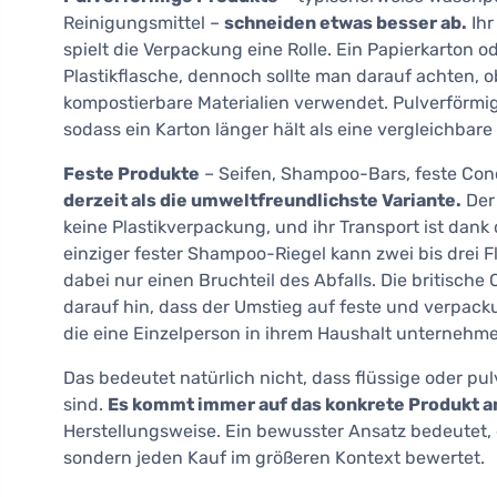
Reinigungsmittel –
schneiden etwas besser ab.
Ihr
spielt die Verpackung eine Rolle. Ein Papierkarton o
Plastikflasche, dennoch sollte man darauf achten, o
kompostierbare Materialien verwendet. Pulverförmig
sodass ein Karton länger hält als eine vergleichbar
Feste Produkte
– Seifen, Shampoo-Bars, feste Cond
derzeit als die umweltfreundlichste Variante.
Der 
keine Plastikverpackung, und ihr Transport ist dank
einziger fester Shampoo-Riegel kann zwei bis drei 
dabei nur einen Bruchteil des Abfalls. Die britische
darauf hin, dass der Umstieg auf feste und verpacku
die eine Einzelperson in ihrem Haushalt unternehm
Das bedeutet natürlich nicht, dass flüssige oder p
sind.
Es kommt immer auf das konkrete Produkt a
Herstellungsweise. Ein bewusster Ansatz bedeutet, d
sondern jeden Kauf im größeren Kontext bewertet.