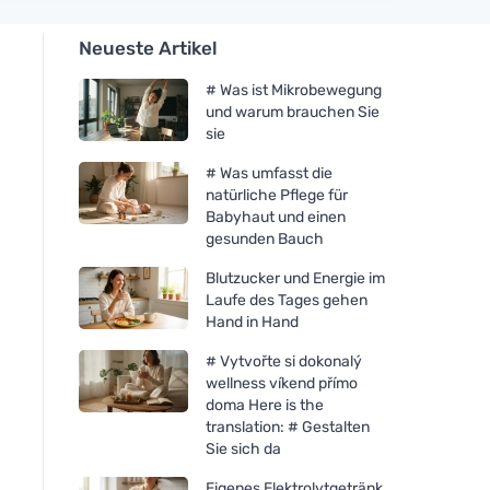
Neueste Artikel
# Was ist Mikrobewegung
und warum brauchen Sie
sie
# Was umfasst die
natürliche Pflege für
Babyhaut und einen
gesunden Bauch
Blutzucker und Energie im
Laufe des Tages gehen
Hand in Hand
# Vytvořte si dokonalý
wellness víkend přímo
doma Here is the
translation: # Gestalten
Sie sich da
Eigenes Elektrolytgetränk