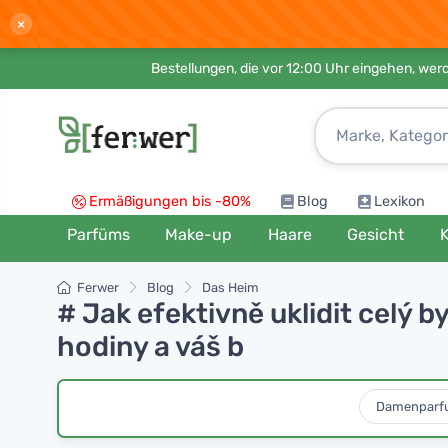
×
Bestellungen, die vor 12:00 Uhr eingehen, werd
Ermäßigungen bis -80%
Blog
Lexikon
Parfüms
Make-up
Haare
Gesicht
K
Ferwer
Blog
Das Heim
# Jak efektivně uklidit celý 
hodiny a váš b
Damenparf