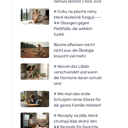
nemusí skončit v koši. Exis
# Cviky na ploché nohy,
které skutečně fungují ---
## Übungen gegen
Plattfüße, die wirklich
funkti
Bäume pflanzen reicht
nicht aus, die Ökologie
braucht viel mehr
# Warum das Libido
verschwindet und wann
die Hormone daran schuld
Sonett Reinigungsflüssigkeit
Tierra Verde Reini
sind
Sand 0,5 l
(500 g) - mit Orang
# Wie man das erste
Schuljahr ohne Stress für
die ganze Familie meistert
# Recepty na jídla, která
chutnají lépe druhý den
## Rezepte für Gerichte,