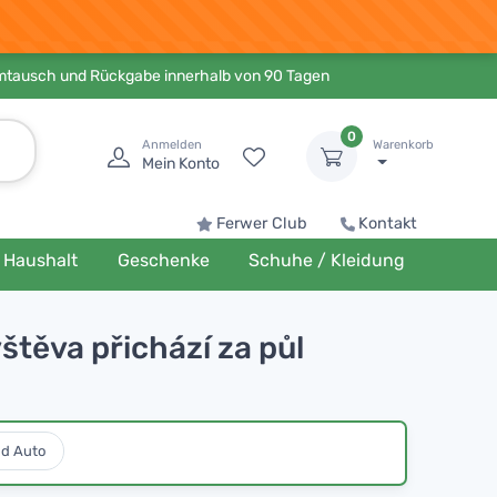
Umtausch und Rückgabe innerhalb von 90 Tagen
0
Anmelden
Warenkorb
Mein Konto
Ferwer Club
Kontakt
Haushalt
Geschenke
Schuhe / Kleidung
štěva přichází za půl
nd Auto