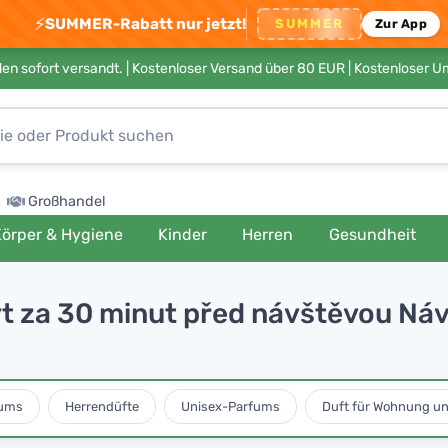
⚡
SUMMER-Rabatt nur jetzt!
SUMMER
Zur App
en sofort versandt. |
Kostenloser Versand über 80 EUR
| Kostenloser 
Großhandel
örper & Hygiene
Kinder
Herren
Gesundheit
byt za 30 minut před návštěvou Náv
ums
Herrendüfte
Unisex-Parfums
Duft für Wohnung u