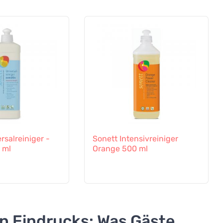
rsalreiniger -
Sonett Intensivreiniger
 ml
Orange 500 ml
en Eindrucks: Was Gäste