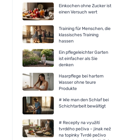
Einkochen ohne Zucker ist
einen Versuch wert
Training für Menschen, die
klassisches Training
hassen
Ein pflegeleichter Garten
ist einfacher als Sie
denken
Haarpflege bei hartem
Wasser ohne teure
Produkte
# Wie man den Schlaf bei
Schichtarbeit bewältigt
# Recepty na využití
tvrdého pečiva – jinak než
na topinky Tvrdé pečivo