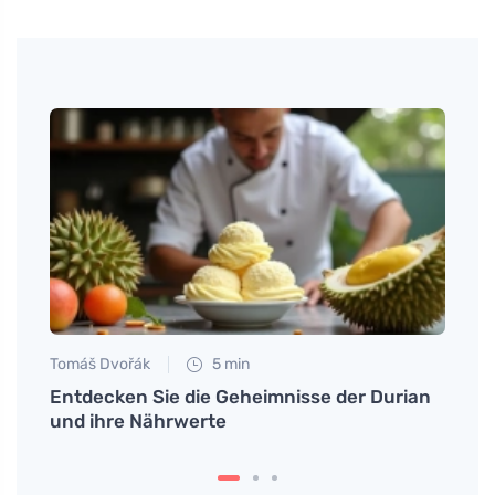
Tomáš Dvořák
5 min
Tomáš
den
Entdecken Sie die Geheimnisse der Durian
Präv
und ihre Nährwerte
Fußw