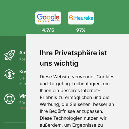
4,7/5
97%
Ihre Privatsphäre ist
Am nächsten Tag und kostenlos
Kostenloser Versand für Bestellungen über 80 EUR
uns wichtig
Kostenloser Umtausch und Rückgabe
Diese Website verwendet Cookies
Sie können Ihre Bestellung jederzeit innerhalb von 90 Tagen
und Targeting Technologien, um
zurückgeben oder umtauschen.
Ihnen ein besseres Internet-
Wir unterstützen Trees.org
Erlebnis zu ermöglichen und die
Für jede Bestellung pflanzen wir einen Baum! Mehr lesen
Werbung, die Sie sehen, besser an
Über uns
.
Ihre Bedürfnisse anzupassen.
Diese Technologien nutzen wir
außerdem, um Ergebnisse zu