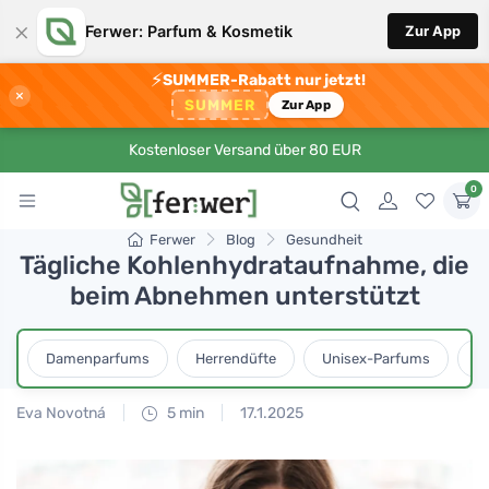
×
Ferwer: Parfum & Kosmetik
Zur App
⚡
SUMMER-Rabatt nur jetzt!
×
SUMMER
Zur App
Kostenloser Versand über 80 EUR
0
Ferwer
Blog
Gesundheit
Tägliche Kohlenhydrataufnahme, die
beim Abnehmen unterstützt
Damenparfums
Herrendüfte
Unisex-Parfums
D
Eva Novotná
5 min
17.1.2025