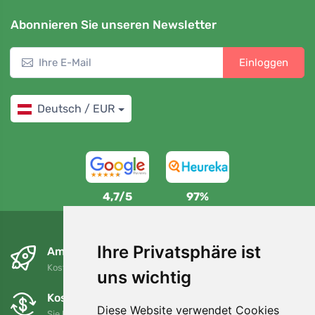
Abonnieren Sie unseren Newsletter
Einloggen
Deutsch / EUR
4,7/5
97%
Ihre Privatsphäre ist
Am nächsten Tag und kostenlos
Kostenloser Versand für Bestellungen über 80 EUR
uns wichtig
Kostenloser Umtausch und Rückgabe
Diese Website verwendet Cookies
Sie können Ihre Bestellung jederzeit innerhalb von 90 Tagen