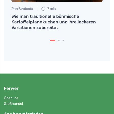
Jan Svoboda
7 min
Tomáš
er
Wie man traditionelle böhmische
Kalte
Kartoffelpfannkuchen und ihre leckeren
schn
Variationen zubereitet
Ferwer
Über uns
Großhandel