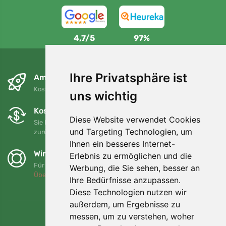
4,7/5
97%
Ihre Privatsphäre ist
Am nächsten Tag und kostenlos
Kostenloser Versand für Bestellungen über 80 EUR
uns wichtig
Kostenloser Umtausch und Rückgabe
Diese Website verwendet Cookies
Sie können Ihre Bestellung jederzeit innerhalb von 90 Tagen
und Targeting Technologien, um
zurückgeben oder umtauschen.
Ihnen ein besseres Internet-
Wir unterstützen Trees.org
Erlebnis zu ermöglichen und die
Für jede Bestellung pflanzen wir einen Baum! Mehr lesen
Werbung, die Sie sehen, besser an
Über uns
.
Ihre Bedürfnisse anzupassen.
Diese Technologien nutzen wir
außerdem, um Ergebnisse zu
messen, um zu verstehen, woher