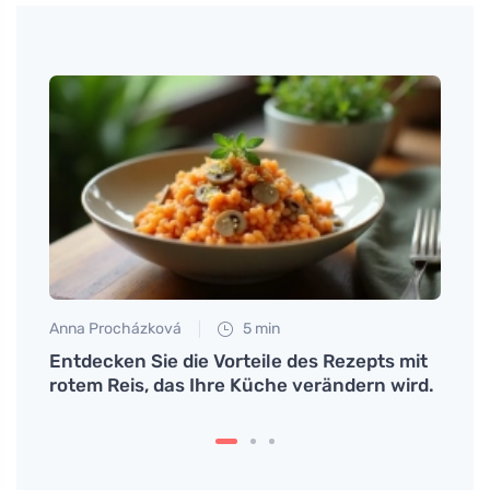
Anna Procházková
5 min
Martin
che
Entdecken Sie die Vorteile des Rezepts mit
Rück
hren?
rotem Reis, das Ihre Küche verändern wird.
Anzei