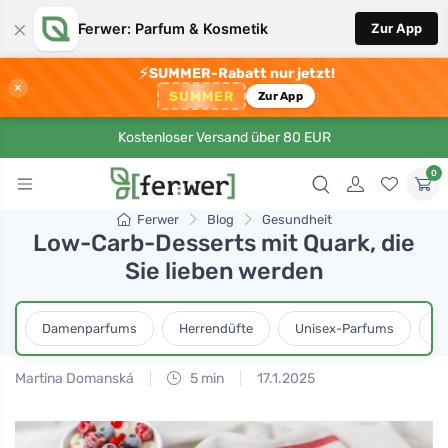
×
Ferwer: Parfum & Kosmetik
Zur App
⚡
SUMMER-Rabatt nur jetzt!
×
SUMMER
Zur App
Kostenloser Versand über 80 EUR
0
Ferwer
Blog
Gesundheit
Low-Carb-Desserts mit Quark, die
Sie lieben werden
Damenparfums
Herrendüfte
Unisex-Parfums
D
Martina Domanská
5 min
17.1.2025