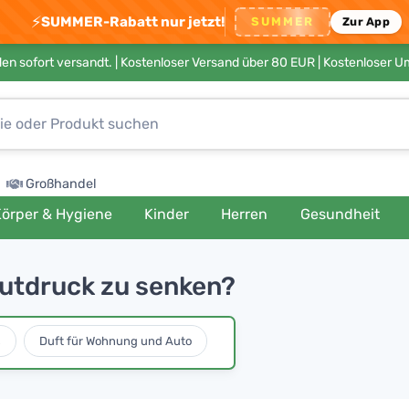
⚡
SUMMER-Rabatt nur jetzt!
SUMMER
Zur App
en sofort versandt. |
Kostenloser Versand über 80 EUR
| Kostenloser 
Großhandel
örper & Hygiene
Kinder
Herren
Gesundheit
lutdruck zu senken?
s
Duft für Wohnung und Auto