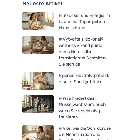
Neueste Artikel
Blutzucker und Energie im
Laufe des Tages gehen
Hand in Hand
# Vytvořte si dokonalý
wellness víkend přímo
doma Here is the
translation: # Gestalten
Sie sich da
Eigenes Elektrolytgetränk
ersetzt Sportgetränke
# Was hindert das
Muskelwachstum, auch
wenn Sie regelmäßig
trainieren
# Víte, wie die Schilddrüse
die Menstruation und