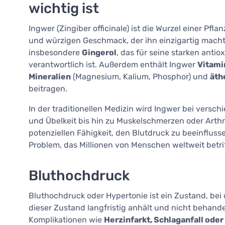
wichtig ist
Ingwer (Zingiber officinale) ist die Wurzel einer Pfl
und würzigen Geschmack, der ihn einzigartig macht.
insbesondere
Gingerol
, das für seine starken an
verantwortlich ist. Außerdem enthält Ingwer
Vitami
Mineralien
(Magnesium, Kalium, Phosphor) und
äth
beitragen.
In der traditionellen Medizin wird Ingwer bei vers
und Übelkeit bis hin zu Muskelschmerzen oder Arthri
potenziellen Fähigkeit, den Blutdruck zu beeinflu
Problem, das Millionen von Menschen weltweit betrif
Bluthochdruck
Bluthochdruck oder Hypertonie ist ein Zustand, be
dieser Zustand langfristig anhält und nicht behande
Komplikationen wie
Herzinfarkt, Schlaganfall ode