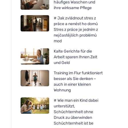
häufiges Waschen und
ihre wirksame Pflege
# Jak zvládnout stres z
práce a nenést ho domů
Stres z práce je jedním z
nejčastějších problémů
mod
Kalte Gerichte für die
Arbeit sparen Ihnen Zeit
und Geld
Training im Flur funktioniert
besser als Sie denken –
auch in einer kleinen
Wohnung
# Wie man ein Kind dabei
unterstützt,
Schüchternheit ohne
Druck zu überwinden
Schüchternheit ist be